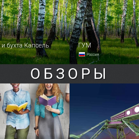
галькой.
 и бухта Капсель
ГУМ
Россия
ОБЗОРЫ
емало природных
Государственный универс
ечательностей
магазин называют главно
выми именами: тут вам
точкой страны.
нная лягушка, и гора Ай-
 скала Эолова арфа.