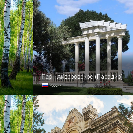
Парк Айвазовское (Парадиз)
Россия
сом
Среди интересных мест крымского
ной скалой
курорта Партенит стоит выделить
 Яшмовый
парк «Айвазовское» — это
ыхающих
одновременно лечебно-
кой
оздоровительное учреждение