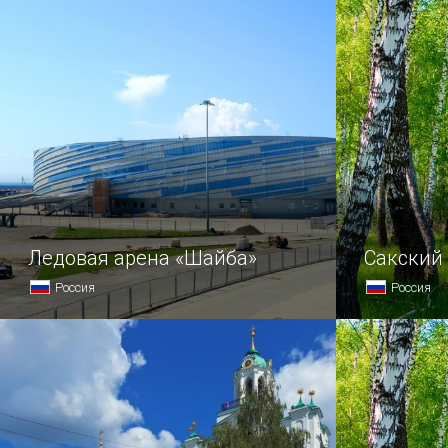
Ледовая арена «Шайба»
Сакский
Россия
Россия
В 2013 году в Адлере закончили
В недалёко
возведение ледовой арены «Шайба»,
обнаружен 
предназначенной для хоккейных
организма 
соревнований в рамках XXII зимней
минеральн
Олимпиады.
в 1956 год