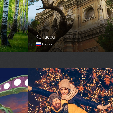
на склоне Медведь-горы, санаторий
и великолепная парковая зон…
Кенасса
Россия
альный
Караимы — одна из многочисленных
й торговой
этнических групп, проживающих
на территории Крыма.