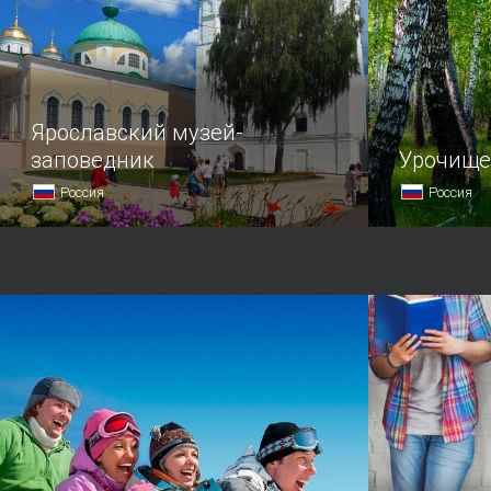
Ярославский музей-
заповедник
Урочище
Россия
Россия
Музей-заповедник под Ярославлем
В Судаке н
был основан в середине 1865 года
достоприм
в долине реки Которосль.
с причудли
и мыс Каме
Георгий, и