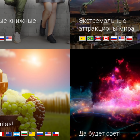
ые книжные
Экстремальные
аттракционы мира
е ярмарки мира
Заглянуть в жерло вулкан
почувствовать свободное
постоять на краю бездны 
можно сделать, прокатив
одном из восьми самых р
аттракционов планеты.
ritas!
Да будет свет!