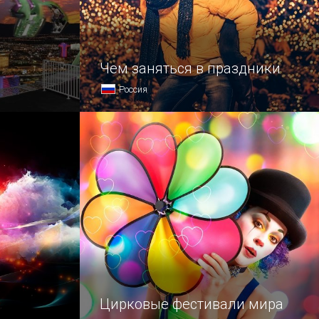
Чем заняться в праздники
Россия
а,
Мероприятия, которые разнообразят
 падение,
досуг
— все это
шись на
искованных
Цирковые фестивали мира