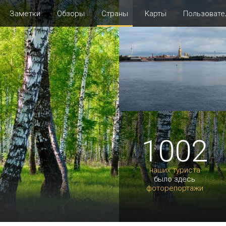
Заметки
Обзоры
Страны
Карты
Пользовате
1002
наших туриста
было здесь
фоторепортажи