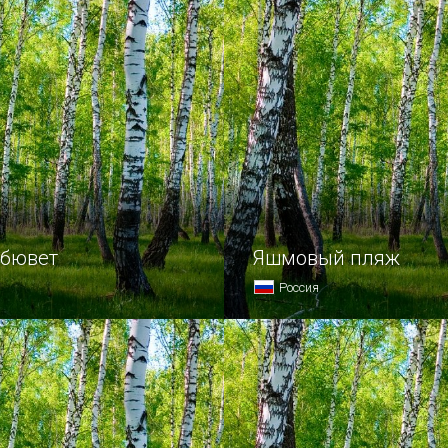
 бювет
Яшмовый пляж
Россия
м XX веке учеными был
Рядом с живописным мы
новый источник сил для
Фиолент, под почти отвес
— настоящий горячий
на полкилометра тянется
ый фонтан был прорублен
пляж, привлекающий отд
у рядом с Саки.
своей чистой водой и мел