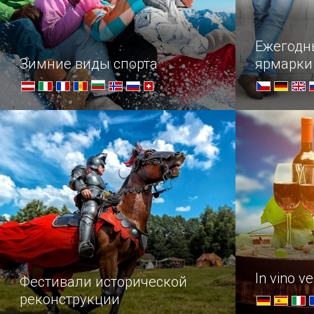
Ежегодн
Зимние виды спорта
ярмарки
О спорт, ты — мир!
Крупнейши
In vino ve
Фестивали исторической
реконструкции