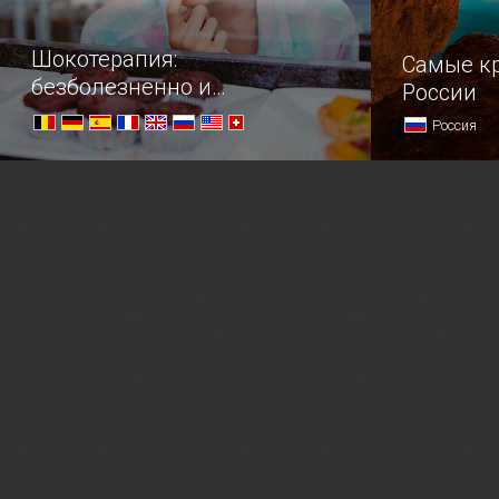
Шокотерапия:
Самые к
безболезненно и
России
безгранично вкусно
Россия
—Что вы исповедуете? — Шоколад!
Топ самых 
нашей стра