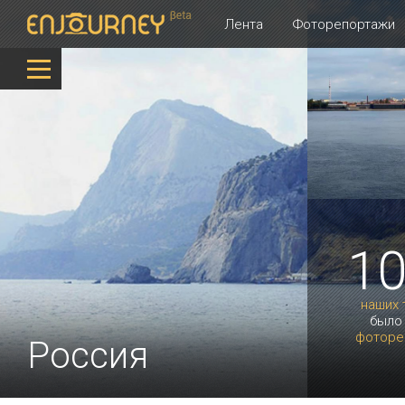
Лента
Фоторепортажи
1
наших 
было
фоторе
Россия