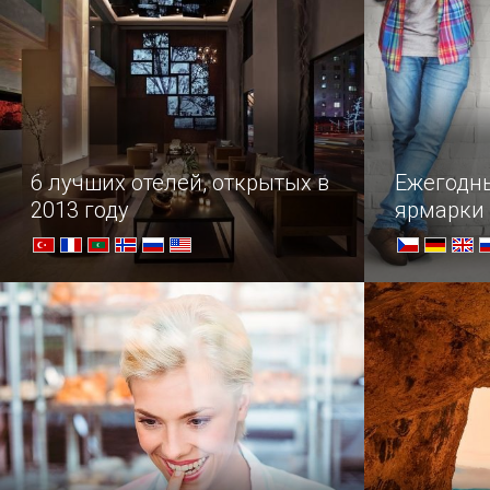
6 лучших отелей, открытых в
Ежегодн
2013 году
ярмарки
Самые роскошные отели, открытые
Крупнейшие
в прошлом году по всему миру, от
дерзкого Лас-Вегаса до холодных
норвежских фьордов...