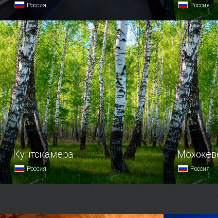
Россия
Россия
Площадь самого большого
Черноморс
океанариума России составляет
в окрестно
6000 квадратных метров.
сильно изр
на три бух
и Голубую.
Кунтскамера
Можжеве
Россия
Россия
История первого русского музея
Говорят, чт
началась в 1714 году, когда Петр
можжевело