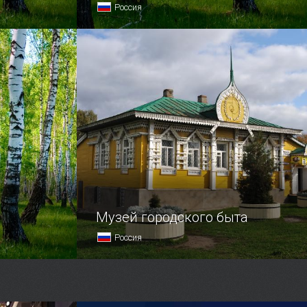
Россия
ю посетить
Село — это избы, речка, сельсовет…
лигиозные
Но не тогда, когда речь идет
делом вам
о Царском Селе, где вы избушек
иться
не обнаружите.
Музей городского быта
Россия
Музей городского быта в Угличе
остоке
работает с 2004 года, расположился