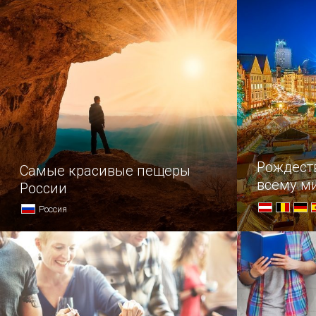
I приказал перевезти свою
значитель
коллекцию диковинных вещей
воздуха в
из московской резиденции
в петербургский Летний дворец.
Рождест
Самые красивые пещеры
всему м
России
Россия
Топ самых удивительных пещер
В преддвер
нашей страны.
насладите
самых нар