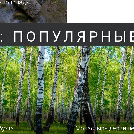
е водопады
: ПОПУЛЯРНЫ
бухта
Монастырь дервиш