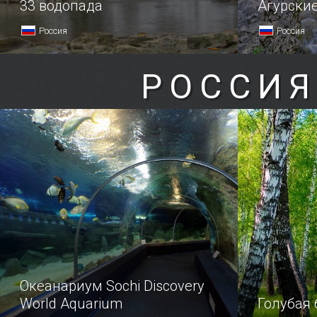
33 водопада
Агурски
Россия
Россия
РОССИЯ
Океанариум Sochi Discovery
World Aquarium
Голубая 