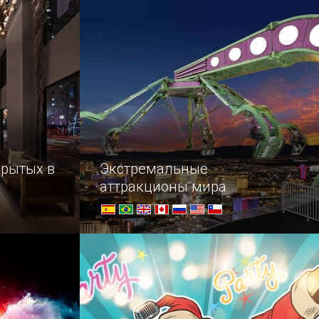
он в здании бывшей библиотеки.
ого слова
 особую
крытых в
Экстремальные
аттракционы мира
открытые в
Заглянуть в жерло вулкана,
ру, от
почувствовать свободное падение,
холодных
постоять на краю бездны — все это
можно сделать, прокатившись на