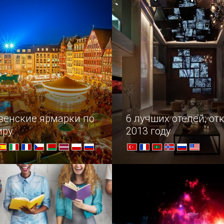
но способствует очищению
от города принято вести
 небольшом городе.
от арабского или тюркск
sabun, «мыльная гора» —
в позапрошлом столетии
у ее подножия добывали
глину, которую по…
венские ярмарки по
6 лучших отелей, от
иру
2013 году
ии праздников,
Самые роскошные отели, 
сь нашей подборкой
прошлом году по всему ми
ядных ярмарок.
дерзкого Лас-Вегаса до 
норвежских фьордов...