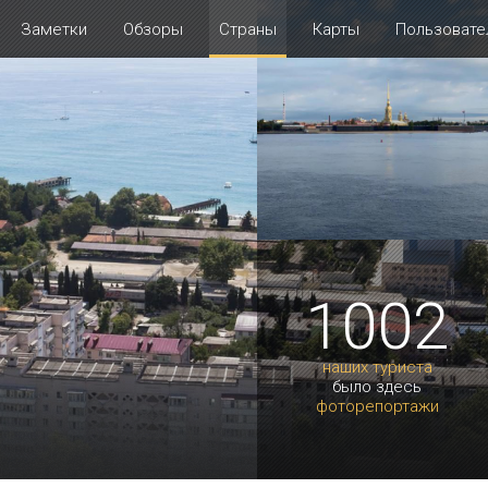
Заметки
Обзоры
Страны
Карты
Пользовате
1002
наших туриста
было здесь
фоторепортажи