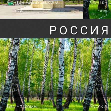
Фонтан Айвазовского
Фонтан 
Россия
Россия
РОССИЯ
Башня Фомы
Русский