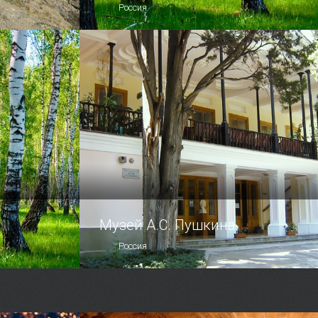
Россия
гадочное
«Эолова арфа» — столь поэтическое
имя мог бы носить какой-нибудь
диковинный цветок или изумительной
красоты произведение искусства.
Музей А.С. Пушкина
Россия
г в Черном
Музей А.
интересное