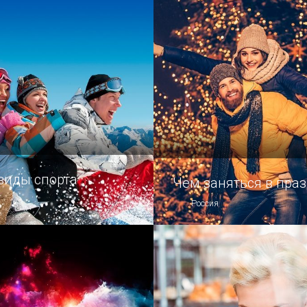
ные мириады обитателей
и неблагодарное (вот то л
о царства?
Красное, или океанские гл
виды спорта
Чем заняться в пра
Россия
 — мир!
Мероприятия, которые ра
досуг