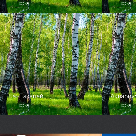
Россия
Россия
Старинная башня, названная в честь
Завязать 
святого Фомы, нынче высится
с Северно
на холме, некогда с легкой руки
без посеще
Айвазовского обретшем свое имя —
крупнейше
гора Митрид.
искусства 
сегодня св
Пантикапей
Аквариу
Россия
Россия
На территории Керчи много разных
Вы мечтали
достопримечательностей, но ни одна
на морском