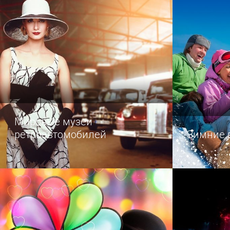
из них по возрасту и исторической
разноцвет
важности не сравнится с руинами
подводног
древнего города Пантикапея.
Мировые музеи
ретроавтомобилей
Зимние 
Список популярных музеев
О спорт, ты
старинных авто по всему миру