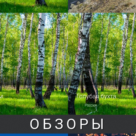
Россия
крепкую дружбу
Мыс Меганом — самое за
й столицей невозможно
место в Крыму.
ния Русского музея —
го собрания русского
в мире, насчитывающего
ыше 400 000 экспонатов.
м
Голубая бухта
Россия
ОБЗОРЫ
 когда-нибудь оказаться
Пусть твердят, что дайвин
 дне, чтобы увидеть
море — занятие крайне не