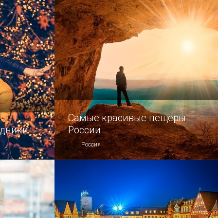
и дело
убины)!
Самые красивые пещеры
здники
России
Россия
знообразят
Топ самых удивительных пещер
нашей страны.