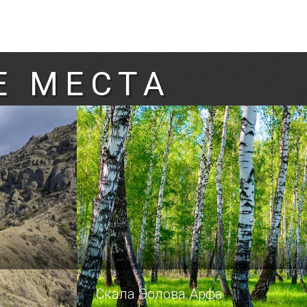
Е МЕСТА
Скала Эолова Арфа