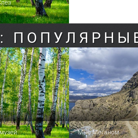
Слёз
: ПОПУЛЯРНЫ
 музей
Мыс Меганом