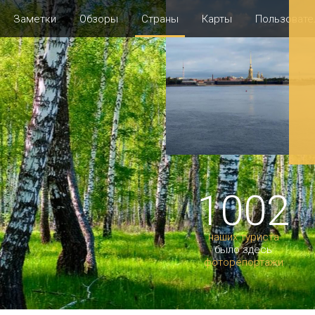
Заметки
Обзоры
Страны
Карты
Пользовате
1002
наших туриста
было здесь
фоторепортажи