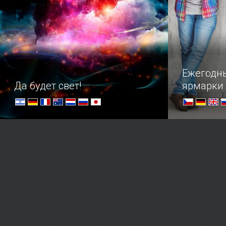
любви.
голодных п
Ежегодн
Да будет свет!
ярмарки
Погружение в световую феерию
Крупнейшие