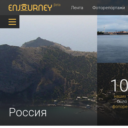
Лента
Фоторепортажи
1
наших 
было
фоторе
Россия