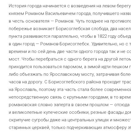
История города начинается с возведения на левом берегу
князем Романом Васильевичем города, получившего назв
в честь основателя — Романов. Чуть позднее на противо
побережье возникает Борисоглебская слобода, два насе
пункта развиваются параллельно, чтобы в 1822 году объе
в один город — Романов-Борисоглебск. Удивительно, но с 
времени и по сей день две части одного города так и не с
мост. Чтобы перебраться с одного берега на другой лето
приходится пользоваться паромом, а зимой идти пешком п
либо объезжать по Ярославскому мосту, затрачивая боле
часов на дорогу. С Борисоглебского района проходит тра
на Ярославль, поэтому эта часть стала более современно
непосредственную связь с крупными городами, в то врем
романовская словно заперта в своем прошлом — отсюда
и великолепные купеческие особняки, резные фасады до
скрипучие сугробы даже на центральных улицах и множес
старинных церквей, только подчеркивающих атмосферу эт