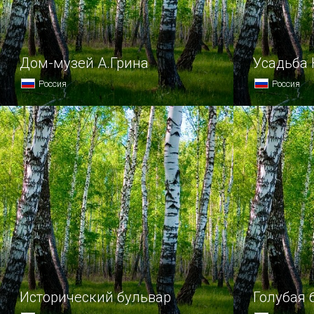
Дом-музей А.Грина
Усадьба 
Россия
Россия
Каждый человек, приезжающий
Усадьбу Ку
погостить в Феодосию, стремится
называют 
побывать в доме-музее Александра
резиденция
Грина, который располагается
загородног
на улице Галерейной.
и торжеств
Исторический бульвар
Голубая 