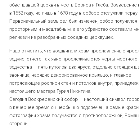
обветшавшей церкви в честь Бориса и Глеба. Возведение
в 1652 году, но лишь в 1678 году в соборе отслужили перву
Первоначальный замысел был изменен, собор получился
просторным и масштабным, а его убранство составили м
реликвии из разобранных соседних церквушек.
Надо отметить, что воздвигали храм прославленные ярос
зодчие, отчего так явно прослеживаются черты местного
зодчества — пять куполов, два яруса, отдельно стоящая ш
звонница, нарядно декорированное крыльцо, и главное —
потрясающие росписи стен и потолков внутри, принадле
настоящего мастера Гурия Никитина.
Сегодня Воскресенский собор — настоящий символ город
в вечернее время он необычно подсвечен, а самые крас
фотографии храма получаются с противоположной, Рома
стороны.