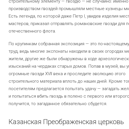
строительному элементу — гвоздю — не случайно: именно
производством гвоздей промышляли местные кузнецы мн
Есть легенда, по которой даже Петр I, увидев изделия мес
мастеров, приказал отправлять романовские гвозди для 
отечественного флота.
По крупинкам собранная экспозиция — это по-настоящем
труд, ведь многие экспонаты находили в своих огородах 
жители, другие же были обнаружены в ходе археологическ
изысканий на чердаках старых домов. Попав в музей, вы у
огромные гвозди XVII века и проследите эволюцию этого
строительного материала вплоть до наших дней. Кроме тог
посетителям предлагается попытать удачу — загадать жел
и попытаться вбить гвоздь в полено с первого или второго
получится, то загаданное обязательно сбудется.
Казанская Преображенская церковь