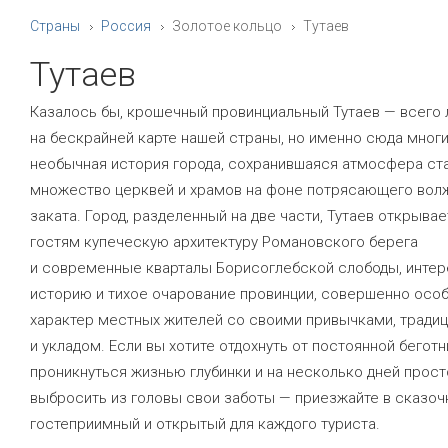
Страны
Россия
Золотое кольцо
Тутаев
Тутаев
Казалось бы, крошечный провинциальный Тутаев — всего 
на бескрайней карте нашей страны, но именно сюда многи
необычная история города, сохранившаяся атмосфера ст
множество церквей и храмов на фоне потрясающего вол
заката. Город, разделенный на две части, Тутаев открыва
гостям купеческую архитектуру Романовского берега
и современные кварталы Борисоглебской слободы, инте
историю и тихое очарование провинции, совершенно осо
характер местных жителей со своими привычками, тради
и укладом. Если вы хотите отдохнуть от постоянной беготн
проникнуться жизнью глубинки и на несколько дней прост
выбросить из головы свои заботы — приезжайте в сказоч
гостеприимный и открытый для каждого туриста.