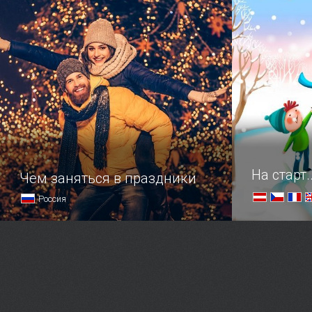
В преддверии праздников,
Любителям 
насладитесь нашей подборкой
самых нарядных ярмарок.
На старт.
Чем заняться в праздники
Россия
Мероприятия, которые разнообразят
Совмещаем 
досуг
открытые г