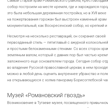
Самый старый храм Романовского района, Крестовоздви
собор построили на месте кремля, где и зарождался горо
это была небольшая деревянная постройка, но в XVII веке
на пожертвования горожан был выстроен каменный храм 
монументальный, как Воскресенский собор, но крепкий и
Несмотря на несколько реставраций, он сохранил своей
первозданный стиль — пятиглавый с ажурной колокольне
и простыми белокаменными стенами. Со всех сторон хра
земляным валом, который с давних пор был частью кремл
заложенного еще основателем города. Сегодня собор отд
во владение Русской православной церкви, в нем проходя
можно в любой день оценить внутреннее убранство и пол
на открывающуюся с холма панораму Борисоглебской час
Музей «Романовский гвоздь»
Возникновение в Тутаеве музея, посвященного привычно