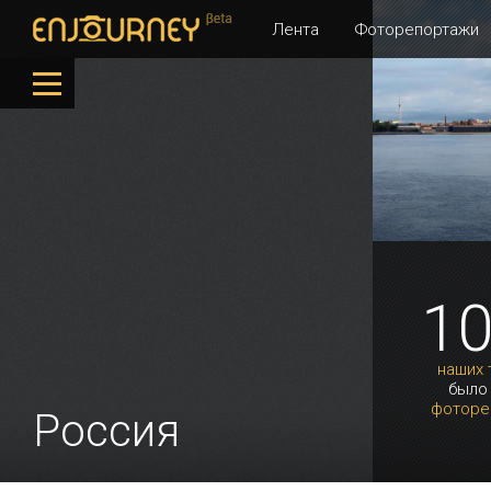
Лента
Фоторепортажи
1
наших 
было
фоторе
Россия