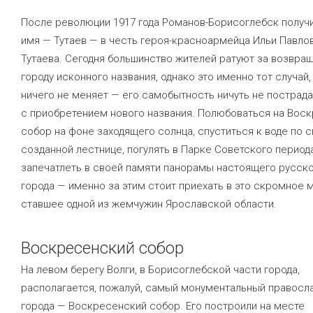
После революции 1917 года Романов-Борисоглебск получ
имя — Тутаев — в честь героя-красноармейца Ильи Павло
Тутаева. Сегодня большинство жителей ратуют за возвра
городу исконного названия, однако это именно тот случай,
ничего не меняет — его самобытность ничуть не пострад
с приобретением нового названия. Полюбоваться на Вос
собор на фоне заходящего солнца, спуститься к воде по 
созданной лестнице, погулять в Парке Советского периода
запечатлеть в своей памяти панорамы настоящего русск
города — именно за этим стоит приехать в это скромное 
ставшее одной из жемчужин Ярославской области.
Воскресенский собор
На левом берегу Волги, в Борисоглебской части города,
располагается, пожалуй, самый монументальный правосл
города — Воскресенский собор. Его построили на месте