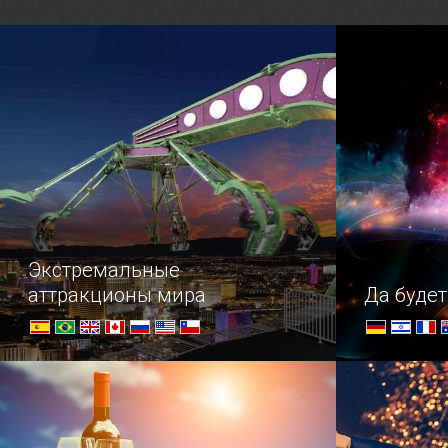
1854—1855 годов» — один
духовными 
из филиалов государственного
примечател
музея героической обороны
синагога А
и освобождения Севастополя.
иудейское
Экстремальные
аттракционы мира
Да будет
Заглянуть в жерло вулкана,
Погружени
почувствовать свободное падение,
постоять на краю бездны — все это