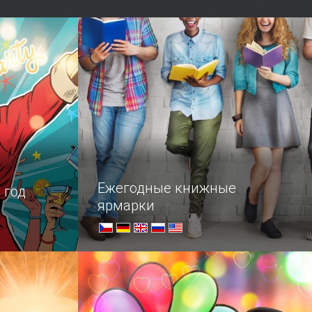
тны далеко
природой и провести время,
авным
наблюдая за тем, как
гендарное
очаровательные белые медвежата
резво играют с резиновым мячом
можно в Московском Зоопарке,
который является одним из самых…
Ежегодные книжные
 год
ярмарки
то ничего
Крупнейшие ярмарки мира