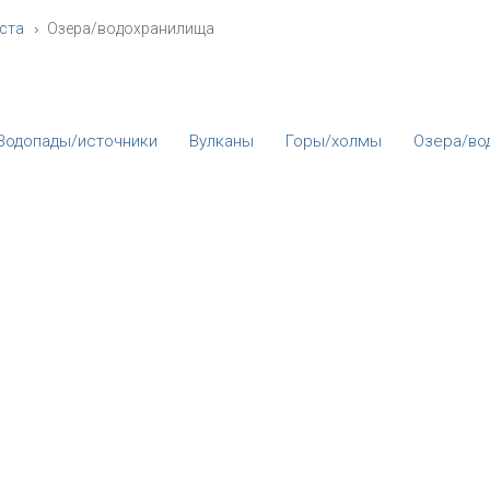
ста
Озера/водохранилища
Водопады/источники
Вулканы
Горы/холмы
Озера/во