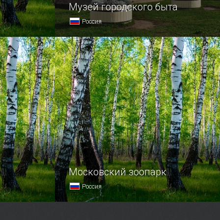
Музей городского быта
Россия
Музей городского быта в Угличе
работает с 2004 года, расположился
ва,
он в здании бывшей библиотеки.
ны великие
окой
в Донском
Московский зоопарк
Россия
него
Познакомиться поближе с живой