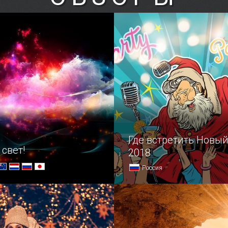
святынями, но особенно
города Пантикапея извес
ьна среди них еврейская
за пределами Керчи, а гл
гие Капай — единственное
их строением является ле
 сооружение города.
здание Царского кургана.
Где встретить Новый
 свет!
2018
Россия
е в световую феерию
Скорая помощь для тех, к
не придумал.