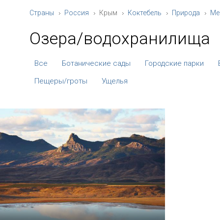
Страны
Россия
Крым
Коктебель
Природа
Ме
Озера/водохранилища
Все
Ботанические сады
Городские парки
Пещеры/гроты
Ущелья