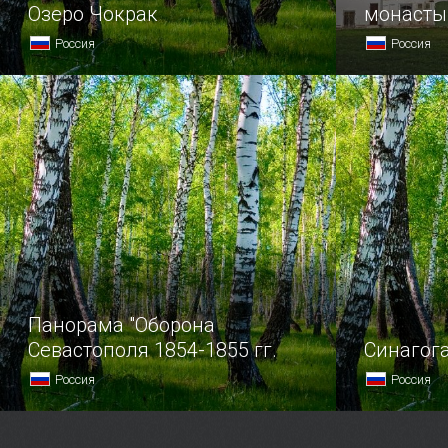
Озеро Чокрак
монасты
Россия
Россия
Многие путешественники
Некогда в 
ассоциируют Крым
действовал
с величественными горами,
все, что д
зелеными парками и вековой
дней — пло
архитектурой.
Панорама "Оборона
Севастополя 1854-1855 гг.
Синагога
Россия
Россия
Панорама «Оборона Севастополя
Евпатория 