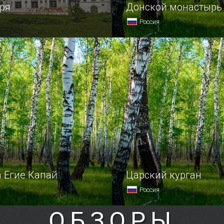
ря
Донской монастырь
Россия
Великом Устюге
Насладиться старинной
 Спасский монастырь,
архитектурой, помолиться
ошло от него до наших
и попросить заступничест
щадь с двумя церквями.
побродить по старинному
некрополю, где захороне
люди и просто обрести п
и умиротворение можно 
монасты…
 Егие Капай
Царский курган
Россия
ОБЗОРЫ
славится своими
Тысячелетние руины древ