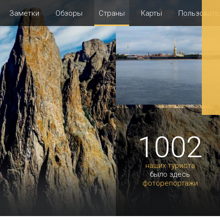
Заметки
Обзоры
Страны
Карты
Пользовате
1002
наших туриста
было здесь
фоторепортажи