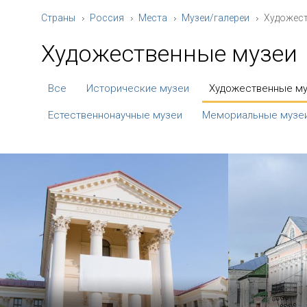
Страны
Россия
Места
Музеи/галереи
Художест
Художественные музеи
Все
Исторические музеи
Художественные м
Естественнонаучные музеи
Мемориальные музе