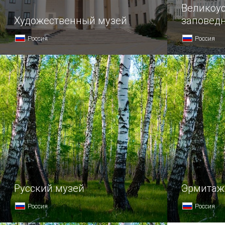
Великоус
Художественный музей
заповед
Россия
Россия
Русский музей
Эрмитаж
Россия
Россия