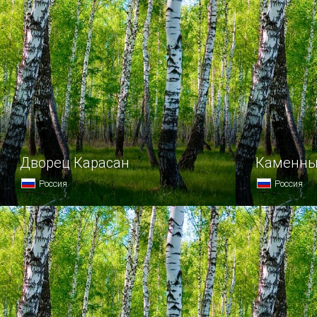
Дворец Карасан
Каменны
Россия
Россия
Если ваша страсть — таинственные
Алуштински
истории, то непременно
это явлени
отправляйтесь во Дворец Карасан.
не только 
полуострова