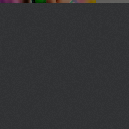
Поклонникам цирка посвящается –
Крупнейшие
мировые эпицентры любимого
всеми искусства.