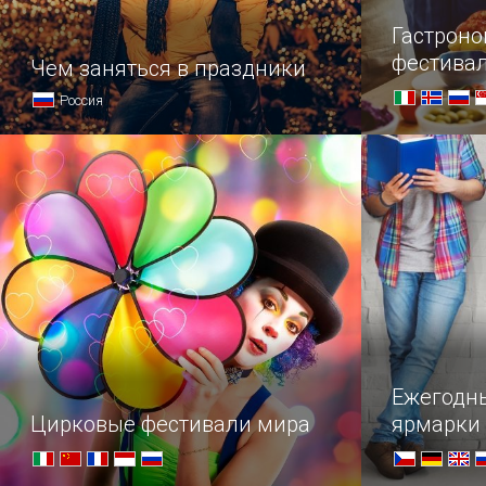
Гастрон
фестива
Чем заняться в праздники
Россия
Мероприятия, которые разнообразят
Краткий гид
досуг
вкусно поес
заявить об
голодных п
Ежегодн
Цирковые фестивали мира
ярмарки