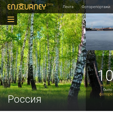
Лента
Фоторепортажи
1
наших 
было
фоторе
Россия