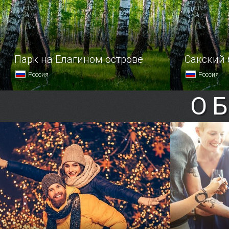
Парк на Елагином острове
Сакский
Россия
Россия
О
Центральный парк культуры и отдыха
В недалёко
имени С.
обнаружен 
организма 
минеральны
в 1956 году