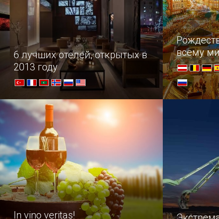
Рождест
всему м
6 лучших отелей, открытых в
2013 году
Самые роскошные отели, открытые
В преддвер
в прошлом году по всему миру, от
насладитес
дерзкого Лас-Вегаса до холодных
самых наря
норвежских фьордов...
In vino veritas!
Экстрем