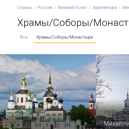
Страны
Россия
Великий Устюг
Архитектура
Ме
Храмы/Соборы/Монас
Все
Храмы/Соборы/Монастыри
Михайло