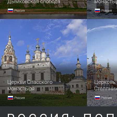
Дымковская слобода
монасты
Россия
Россия
Церкви Спасского
Церковь
монастыря
Столпни
Россия
Россия