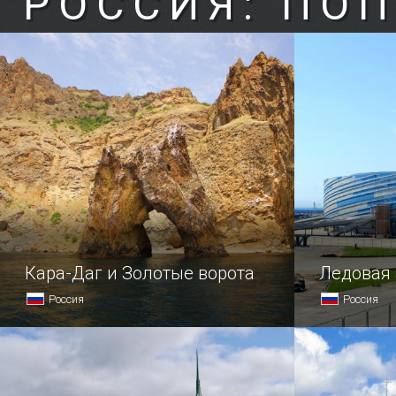
РОССИЯ: ПО
Кара-Даг и Золотые ворота
Ледовая
Россия
Россия
Кара-Даг — потухший вулкан
В 2013 год
на востоке Крыма, самой высокой
возведение
точкой которого является гора
предназнач