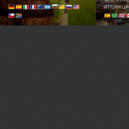
аттракц
Обзор стран-виноделов,
Заглянуть 
заслуживших мировое
почувствов
гастрономическое признание в
постоять н
любви.
можно сдел
одном из в
рискованны