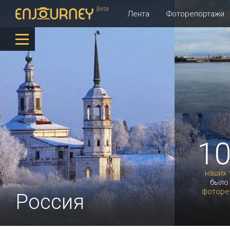
Лента
Фоторепортажи
1
наших 
было
фоторе
Россия