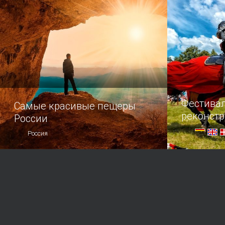
не придумал.
Фестива
Самые красивые пещеры
реконст
России
Россия
Топ самых удивительных пещер
Любителям 
нашей страны.