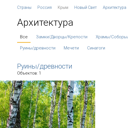
Страны
Россия
Крым
Новый Свет
Архитектура
Архитектура
Все
Замки/Дворцы/Крепости
Храмы/Соборы
Руины/древности
Мечети
Синагоги
Руины/древности
Объектов: 1