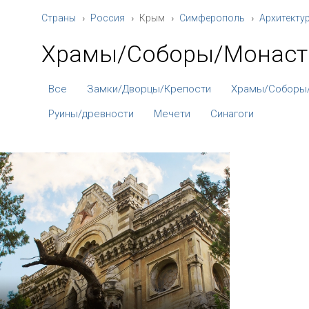
Страны
Россия
Крым
Симферополь
Архитекту
Храмы/Соборы/Монас
Все
Замки/Дворцы/Крепости
Храмы/Соборы
Руины/древности
Мечети
Синагоги