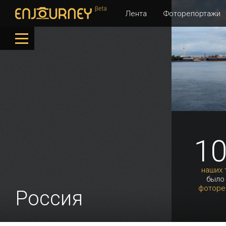
Лента
Фоторепортажи
1
наших 
было
фоторе
Россия