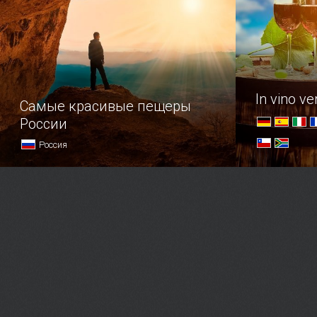
In vino ver
Самые красивые пещеры
России
Россия
Топ самых удивительных пещер
Обзор стра
нашей страны.
заслуживш
гастрономи
любви.