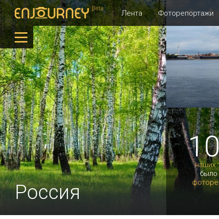
Лента
Фоторепортажи
1
наших 
было
фоторе
Россия