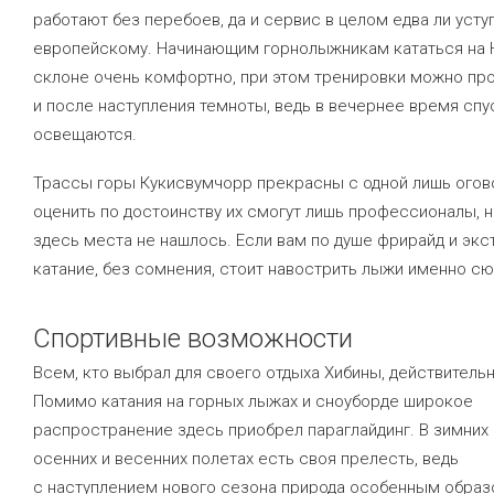
работают без перебоев, да и сервис в целом едва ли усту
европейскому. Начинающим горнолыжникам кататься на
склоне очень комфортно, при этом тренировки можно пр
и после наступления темноты, ведь в вечернее время спу
освещаются.
Трассы горы Кукисвумчорр прекрасны с одной лишь огов
оценить по достоинству их смогут лишь профессионалы, 
здесь места не нашлось. Если вам по душе фрирайд и эк
катание, без сомнения, стоит навострить лыжи именно сю
Спортивные возможности
Всем, кто выбрал для своего отдыха Хибины, действитель
Помимо катания на горных лыжах и сноуборде широкое
распространение здесь приобрел параглайдинг. В зимних 
осенних и весенних полетах есть своя прелесть, ведь
с наступлением нового сезона природа особенным обра