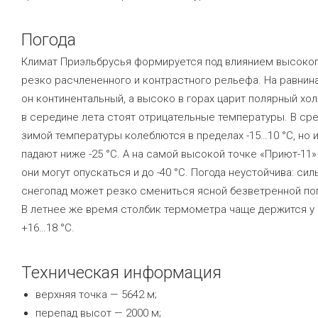
Погода
Климат Приэльбрусья формируется под влиянием высоког
резко расчлененного и контрастного рельефа. На равнин
он континентальный, а высоко в горах царит полярный хол
в середине лета стоят отрицательные температуры. В ср
зимой температуры колеблются в пределах -15…10 °C, но 
падают ниже -25 °C. А на самой высокой точке «Приют-11» 
они могут опускаться и до -40 °C. Погода неустойчива: си
снегопад может резко смениться ясной безветренной по
В летнее же время столбик термометра чаще держится у 
+16…18 °C.
Техническая информация
верхняя точка — 5642 м;
перепад высот — 2000 м;