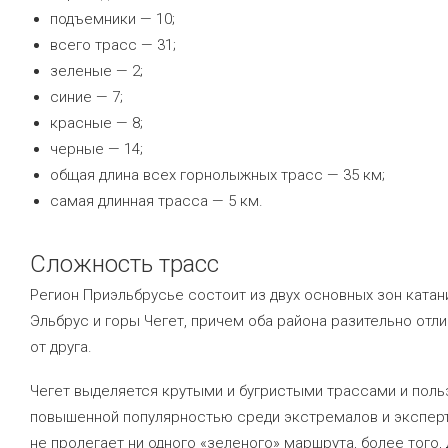
подъемники — 10;
всего трасс — 31;
зеленые — 2;
синие — 7;
красные — 8;
черные — 14;
общая длина всех горнолыжных трасс — 35 км;
самая длинная трасса — 5 км.
Сложность трасс
Регион Приэльбрусье состоит из двух основных зон катан
Эльбрус и горы Чегет, причем оба района разительно отл
от друга.
Чегет выделяется крутыми и бугристыми трассами и поль
повышенной популярностью среди экстремалов и эксперт
не пролегает ни одного «зеленого» маршрута, более того, 