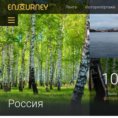
Лента
Фоторепортажи
1
наших 
было
фоторе
Россия