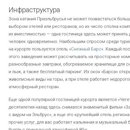
Инфраструктура
Зона катания Приэльбрусья не может похвастаться боль
выбором отелей или ресторанов, но их число сполна ком
их вместимостью — одна гостиница здесь может принять 
человек одновременно. Наибольшим спросом среди тури
на курорте пользуется отель «
Снежный Барс
». Каждый по
этого заведения может рассчитывать на просторные ном
разнообразные завтраки, обогреваемое хранилище для с
и лыж, а также бесплатный паркинг. Из окон «Барса» отк
живописные виды на горы, а при отеле работает недорого
атмосферный ресторан.
Еще одной популярной гостиницей курорта является «Чеге
десятилетия назад здесь снимался знаменитый фильм «З
с видом на Эльбрус», а еще это крупнейший отель региона
прочих услуг, для вас работает кальянная и музыкальный 
Purple с прекрасной атмосферой 80-х.