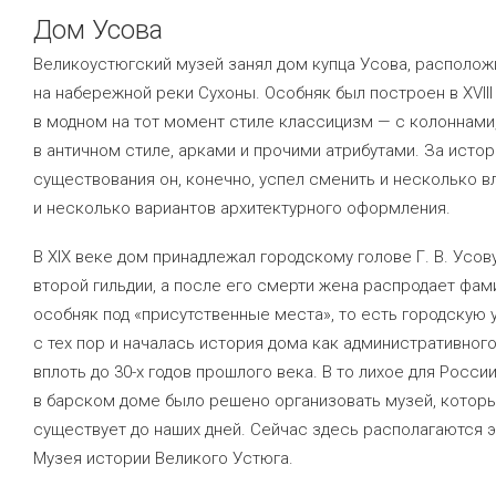
Дом Усова
Великоустюгский музей занял дом купца Усова, располо
на набережной реки Сухоны. Особняк был построен в XVIII
в модном на тот момент стиле классицизм — с колоннами
в античном стиле, арками и прочими атрибутами. За исто
существования он, конечно, успел сменить и несколько в
и несколько вариантов архитектурного оформления.
В XIX веке дом принадлежал городскому голове
Г. В. Усов
второй гильдии, а после его смерти жена распродает фа
особняк под «присутственные места», то есть городскую 
с тех пор и началась история дома как административного
вплоть до 30-х годов прошлого века. В то лихое для Росси
в барском доме было решено организовать музей, котор
существует до наших дней. Сейчас здесь располагаются 
Музея истории Великого Устюга.