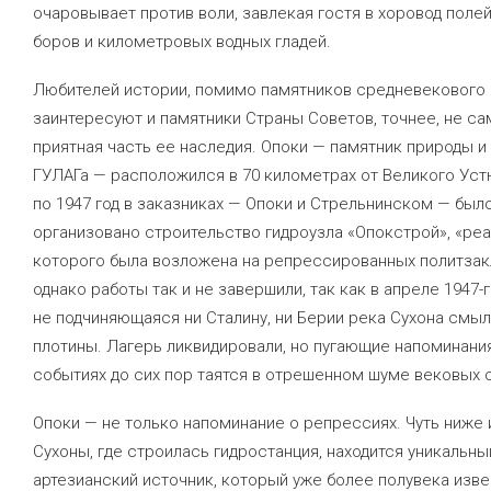
очаровывает против воли, завлекая гостя в хоровод полей
боров и километровых водных гладей.
Любителей истории, помимо памятников средневекового 
заинтересуют и памятники Страны Советов, точнее, не са
приятная часть ее наследия. Опоки — памятник природы и
ГУЛАГа — расположился в 70 километрах от Великого Устю
по 1947 год в заказниках — Опоки и Стрельнинском — был
организовано строительство гидроузла «Опокстрой», «ре
которого была возложена на репрессированных политза
однако работы так и не завершили, так как в апреле 1947-
не подчиняющаяся ни Сталину, ни Берии река Сухона смы
плотины. Лагерь ликвидировали, но пугающие напоминания
событиях до сих пор таятся в отрешенном шуме вековых 
Опоки — не только напоминание о репрессиях. Чуть ниже
Сухоны, где строилась гидростанция, находится уникальны
артезианский источник, который уже более полувека изве