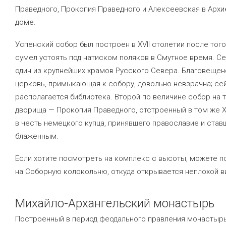
Праведного, Прокопия Праведного и Алексеевская в Арх
доме.
Успенский собор был построен в XVII столетии после того
сумел устоять под натиском поляков в Смутное время. Се
один из крупнейших храмов Русского Севера. Благовещен
церковь, примыкающая к собору, довольно невзрачна; се
располагается библиотека. Второй по величине собор на 
дворища — Прокопия Праведного, отстроенный в том же XV
в честь немецкого купца, принявшего православие и став
блаженным.
Если хотите посмотреть на комплекс с высоты, можете п
на Соборную колокольню, откуда открывается неплохой ви
Михайло-Архангельский монастырь
Построенный в период феодального правления монастырь