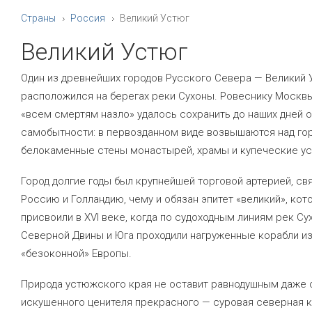
Страны
Россия
Великий Устюг
Великий Устюг
Один из древнейших городов Русского Севера — Великий 
расположился на берегах реки Сухоны. Ровеснику Москв
«всем смертям назло» удалось сохранить до наших дней 
самобытности: в первозданном виде возвышаются над го
белокаменные стены монастырей, храмы и купеческие ус
Город долгие годы был крупнейшей торговой артерией, с
Россию и Голландию, чему и обязан эпитет «великий», ко
присвоили в XVI веке, когда по судоходным линиям рек Су
Северной Двины и Юга проходили нагруженные корабли и
«безоконной» Европы.
Природа устюжского края не оставит равнодушным даже 
искушенного ценителя прекрасного — суровая северная 