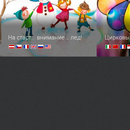
На старт... внимание... лед!
Цирковы
Совмещаем приятное с полезным:
Поклонника
открытые городские катки
мировые э
всеми иску