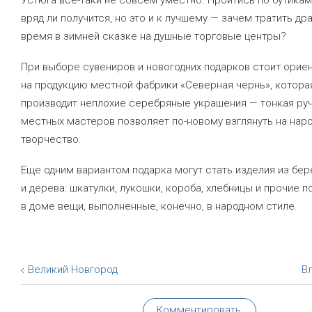
Устюга все-таки не совсем уместно. Пройтись по бутикам
вряд ли получится, но это и к лучшему — зачем тратить др
время в зимней сказке на душные торговые центры?
При выборе сувениров и новогодних подарков стоит орие
на продукцию местной фабрики «Северная чернь», котора
производит неплохие серебряные украшения — тонкая ру
местных мастеров позволяет по-новому взглянуть на нар
творчество.
Еще одним вариантом подарка могут стать изделия из бе
и дерева: шкатулки, лукошки, короба, хлебницы и прочие 
в доме вещи, выполненные, конечно, в народном стиле.
Великий Новгород
В
Комментировать