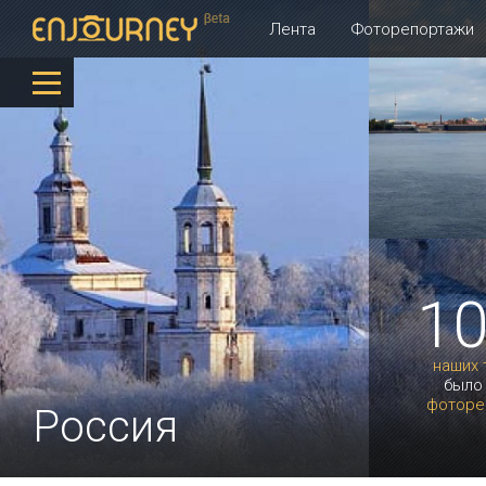
Лента
Фоторепортажи
1
наших 
было
фоторе
Россия