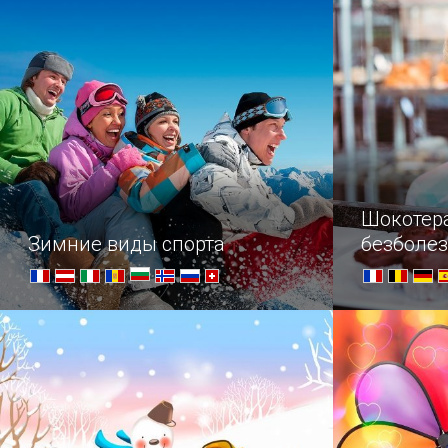
коллекцию диковинных вещей
колыбели пл
из московской резиденции
Сырт, назы
в петербургский Летний дворец.
Клементьев
Шокотер
Зимние виды спорта
безболез
безграни
О спорт, ты — мир!
—Что вы ис