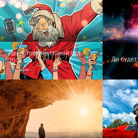
Где встретить Новый год
Да будет 
2018
Россия
Скорая помощь для тех, кто ничего
Погружени
не придумал.