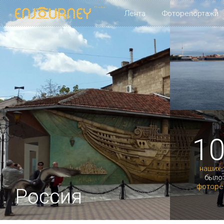
Лента
Фоторепортажи
1
наших 
было
фоторе
Россия