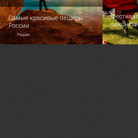
Фестива
Самые красивые пещеры
реконст
России
Россия
Топ самых удивительных пещер
Любителям 
нашей страны.