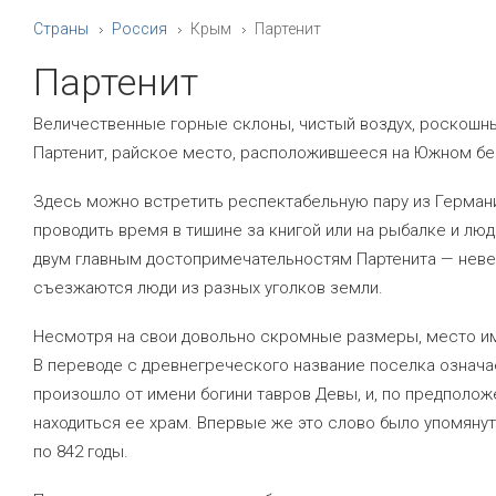
Страны
Россия
Крым
Партенит
Партенит
Величественные горные склоны, чистый воздух, роскошны
Партенит, райское место, расположившееся на Южном бе
Здесь можно встретить респектабельную пару из Герман
проводить время в тишине за книгой или на рыбалке и лю
двум главным достопримечательностям Партенита — неве
съезжаются люди из разных уголков земли.
Несмотря на свои довольно скромные размеры, место им
В переводе с древнегреческого название поселка означае
произошло от имени богини тавров Девы, и, по предполож
находиться ее храм. Впервые же это слово было упомянуто
по 842 годы.