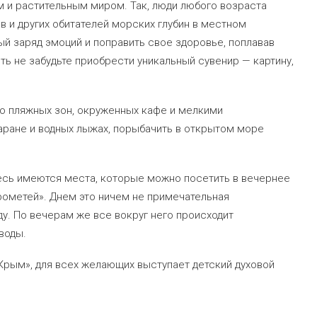
 и растительным миром. Так, люди любого возраста
в и других обитателей морских глубин в местном
ый заряд эмоций и поправить свое здоровье, поплавав
ь не забудьте приобрести уникальный сувенир — картину,
ло пляжных зон, окруженных кафе и мелкими
аране и водных лыжах, порыбачить в открытом море
есь имеются места, которые можно посетить в вечернее
рометей». Днем это ничем не примечательная
ду. По вечерам же все вокруг него происходит
воды.
«Крым», для всех желающих выступает детский духовой