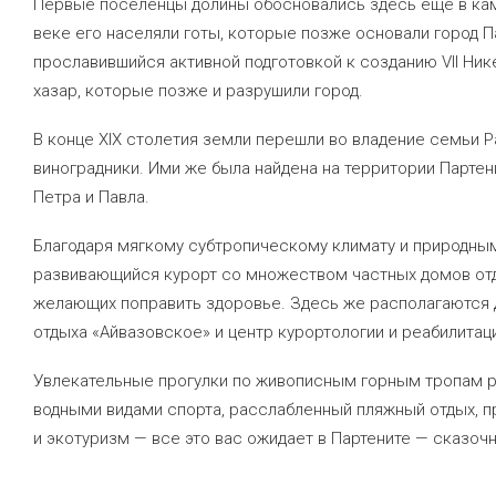
Первые поселенцы долины обосновались здесь еще в каменн
веке его населяли готы, которые позже основали город П
прославившийся активной подготовкой к созданию VII Ни
хазар, которые позже и разрушили город.
В конце XIX столетия земли перешли во владение семьи Р
виноградники. Ими же была найдена на территории Парте
Петра и Павла.
Благодаря мягкому субтропическому климату и природным
развивающийся курорт со множеством частных домов отды
желающих поправить здоровье. Здесь же располагаются 
отдыха «Айвазовское» и центр курортологии и реабилитац
Увлекательные прогулки по живописным горным тропам р
водными видами спорта, расслабленный пляжный отдых, 
и экотуризм — все это вас ожидает в Партените — сказоч