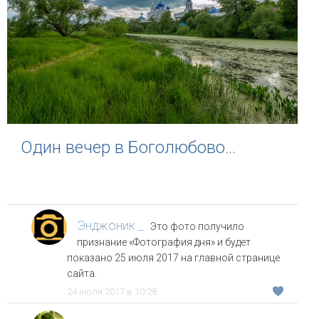
Один вечер в Боголюбово…
Энджоник _
Это фото получило
признание «Фотография дня» и будет
показано 25 июля 2017 на главной странице
сайта.
24 июля 2017 в 10:28