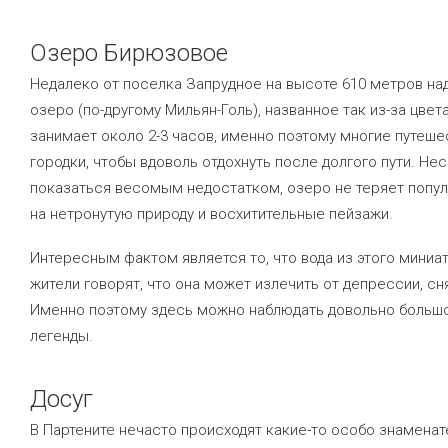
Озеро Бирюзовое
Недалеко от поселка Запрудное на высоте 610 метров н
озеро (по-другому Мильян-Голь), названное так из-за цвет
занимает около 2-3 часов, именно поэтому многие путеш
городки, чтобы вдоволь отдохнуть после долгого пути. Н
показаться весомым недостатком, озеро не теряет попу
на нетронутую природу и восхитительные пейзажи.
Интересным фактом является то, что вода из этого мини
жители говорят, что она может излечить от депрессии, сн
Именно поэтому здесь можно наблюдать довольно больш
легенды.
Досуг
В Партените нечасто происходят какие-то особо знаменат