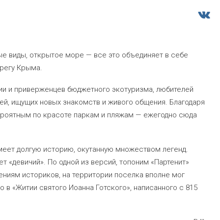
е виды, открытое море — все это объединяет в себе
регу Крыма.
ии и приверженцев бюджетного экотуризма, любителей
дей, ищущих новых знакомств и живого общения. Благодаря
роятным по красоте паркам и пляжам — ежегодно сюда
еет долгую историю, окутанную множеством легенд.
т «девичий». По одной из версий, топоним «Партенит»
ениям историков, на территории поселка вполне мог
 в «Житии святого Иоанна Готского», написанного с 815