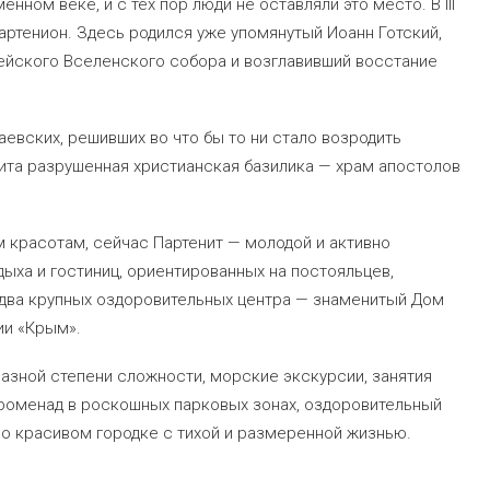
ом веке, и с тех пор люди не оставляли это место. В III
артенион. Здесь родился уже упомянутый Иоанн Готский,
кейского Вселенского собора и возглавивший восстание
аевских, решивших во что бы то ни стало возродить
нита разрушенная христианская базилика — храм апостолов
 красотам, сейчас Партенит — молодой и активно
ха и гостиниц, ориентированных на постояльцев,
два крупных оздоровительных центра — знаменитый Дом
ии «Крым».
азной степени сложности, морские экскурсии, занятия
променад в роскошных парковых зонах, оздоровительный
но красивом городке с тихой и размеренной жизнью.