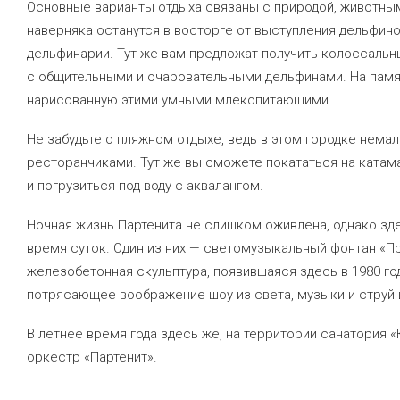
Основные варианты отдыха связаны с природой, животным
наверняка останутся в восторге от выступления дельфино
дельфинарии. Тут же вам предложат получить колоссальн
с общительными и очаровательными дельфинами. На памят
нарисованную этими умными млекопитающими.
Не забудьте о пляжном отдыхе, ведь в этом городке нема
ресторанчиками. Тут же вы сможете покататься на катам
и погрузиться под воду с аквалангом.
Ночная жизнь Партенита не слишком оживлена, однако зд
время суток. Один из них — светомузыкальный фонтан «П
железобетонная скульптура, появившаяся здесь в 1980 го
потрясающее воображение шоу из света, музыки и струй 
В летнее время года здесь же, на территории санатория 
оркестр «Партенит».