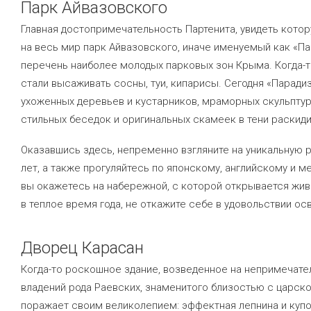
Парк Айвазовского
Главная достопримечательность Партенита, увидеть кото
на весь мир парк Айвазовского, иначе именуемый как «Па
перечень наиболее молодых парковых зон Крыма. Когда-т
стали высаживать сосны, туи, кипарисы. Сегодня «Паради
ухоженных деревьев и кустарников, мраморных скульптур
стильных беседок и оригинальных скамеек в тени раскид
Оказавшись здесь, непременно взгляните на уникальную 
лет, а также прогуляйтесь по японскому, английскому и 
вы окажетесь на набережной, с которой открывается жив
в теплое время года, не откажите себе в удовольствии ос
Дворец Карасан
Когда-то роскошное здание, возведенное на непримечате
владений рода Раевских, знаменитого близостью с царско
поражает своим великолепием: эффектная лепнина и купо