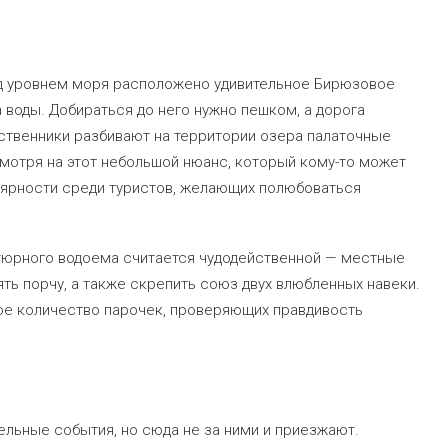
ад уровнем моря расположено удивительное Бирюзовое
а воды. Добираться до него нужно пешком, а дорога
ественники разбивают на территории озера палаточные
есмотря на этот небольшой нюанс, который кому-то может
лярности среди туристов, желающих полюбоваться
атюрного водоема считается чудодейственной — местные
ять порчу, а также скрепить союз двух влюбленных навеки.
ое количество парочек, проверяющих правдивость
ельные события, но сюда не за ними и приезжают.