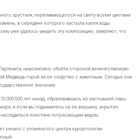
рного хрусталя, переливающегося на свету всеми цветами
камень, в середине которого застыла капля воды
кому уже удалось увидеть эту композицию, заявляют, что
 Партенита, невозможно обойти стороной величественную
ей Медведь-горой за ее сходство с животным. Сегодня она
сударственное значение.
70 000 000 лет назад, образовавшись из застывшей лавы.
оря, и если вы поднимитесь на ее вершину, укрытую
 насладиться поистине потрясающим видом.
рет начало с упомянутого центра курортологии
атный.