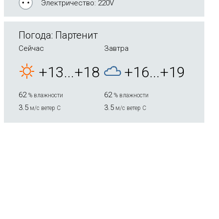
Электричество: 220V
Погода: Партенит
Сейчас
Завтра
+13...+18
+16...+19
62
62
% влажности
% влажности
3.5
3.5
м/с ветер С
м/с ветер С