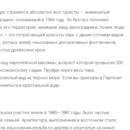
рую стремятся абсолютно все туристы — знаменитый
радиз», основанный в 1966 году. Он быстро пополнил
о его территорию занимали лишь виноградники, позже люди
з» — это потрясающей красоты парк с двумя сотнями видов
, уютных аллей, изысканных декоративных фонтанчиков,
истых древесных крон.
рощу европейской маслины, возраст которой превысил 200
мексиканскому садам. Пройдя через весь парк,
описный вид на Черное море. Если вы приехали в Партенит
вежиться в кристальной воде.
льном участке земли в 1885—1887 годы, было частью
й семьей. Архитектура, выполненная в восточном стиле,
ла, изысканная резьба по дереву и узорчатые оконные