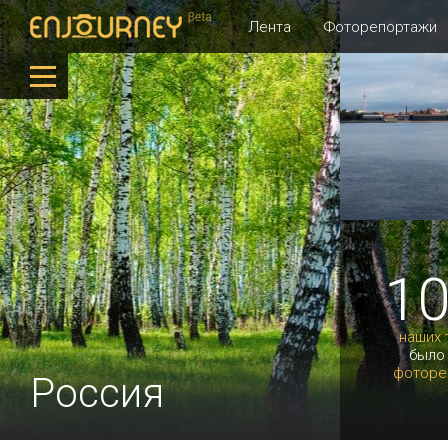
Лента
Фоторепортажи
1
наших 
было
фоторе
Россия