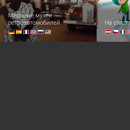
Мировые музеи
ретроавтомобилей
На старт.
Список популярных музеев
Совмещаем 
старинных авто по всему миру
открытые г