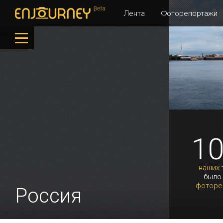
Лента
Фоторепортажи
1
наших 
было
фоторе
Россия