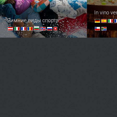
In vino ver
Зимние виды спорта
О спорт, ты — мир!
Обзор стра
заслуживш
гастрономи
любви.