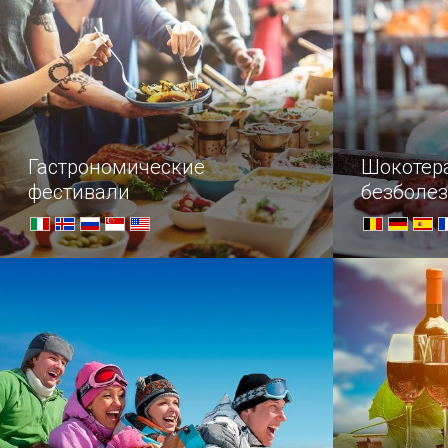
как «Московский дом фотографии».
Гастрономические
Шокотер
фестивали
безболез
безграни
Краткий гид для тех, кто любит
—Что вы ис
вкусно поесть и не стесняется
заявить об этом миру. Всех
голодных просим отойти от экрана.