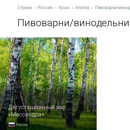
Страны
Россия
Крым
Алупка
Пивоварни/винод
Пивоварни/винодельни
Дегустационный зал
«Массандра»
Россия