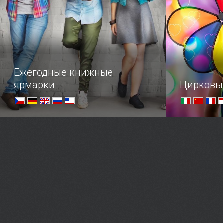
норвежских фьордов...
Ежегодные книжные
ярмарки
Цирковы
Крупнейшие ярмарки мира
Поклонника
мировые э
всеми иску