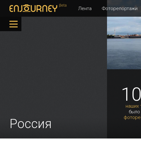
Лента
Фоторепортажи
1
наших 
было
фоторе
Россия