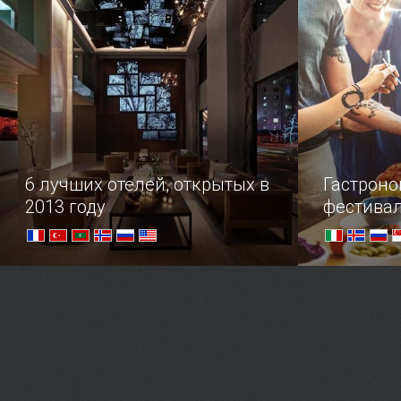
открытые городские катки
досуг
6 лучших отелей, открытых в
Гастрон
2013 году
фестива
Самые роскошные отели, открытые
Краткий гид
в прошлом году по всему миру, от
вкусно поес
дерзкого Лас-Вегаса до холодных
заявить об
норвежских фьордов...
голодных п