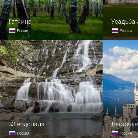
Гатчина
Усадьба
Россия
Россия
Если путешествие привело вас
Художестве
в Санкт-Петербург, то ознакомьтесь
и историче
с его окрестностями.
расположил
от столицы
в Сергиево
33 водопада
Ласточки
Россия
Россия