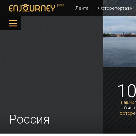
Лента
Фоторепортажи
1
наших 
было
фоторе
Россия