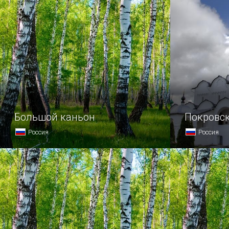
Большой каньон
Покровс
Россия
Россия
Крым можно по праву назвать
Свято-Покр
сокровищницей природных
воздвигнут 
достопримечательностей, но едва ли
Суздальско
одна из них сможет поспорить
Андрея Кон
по своей живописности и величию
году.
с Большим каньоном.