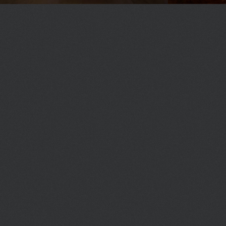
Самые роскошные отели, открытые
Топ самых 
в прошлом году по всему миру, от
нашей стра
дерзкого Лас-Вегаса до холодных
норвежских фьордов...