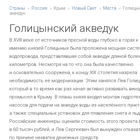
Страны
Россия
Крым
Новый Свет
Места
Голицы
акведук
Голицынский акведук
В XVIII веке от источников пресной воды глубоко в горах 
имению князей Голицыных была проложена мощная сист
водопровода, представлявшая собой акведук длиной боле
километров. Несмотря на то что она была качественно
и основательно сооружена, к концу XIX столетия назрела
необходимость её модернизации. Этим занялся Лев Голиц
который в то время как раз начал активно развивать вин
промысел в Крыму. В планы князя входил монтаж гидроте
насосов для подачи на акведук воды из населённого пункта
а также специальных установок для плавления снега и льд
Российские инженеры оценили стоимость этого проекта 
в 60 тысяч рублей, и Лев Сергеевич был вынужден отказат
по причине нехватки денежных средств.