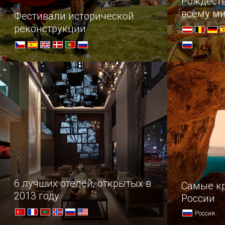
Рождест
всему м
Фестивали исторической
реконструкции
Любителям истории посвящается
В преддвер
насладитес
самых наря
6 лучших отелей, открытых в
Самые к
2013 году
России
Россия