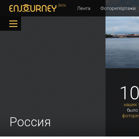
Лента
Фоторепортажи
1
наших 
было
фоторе
Россия