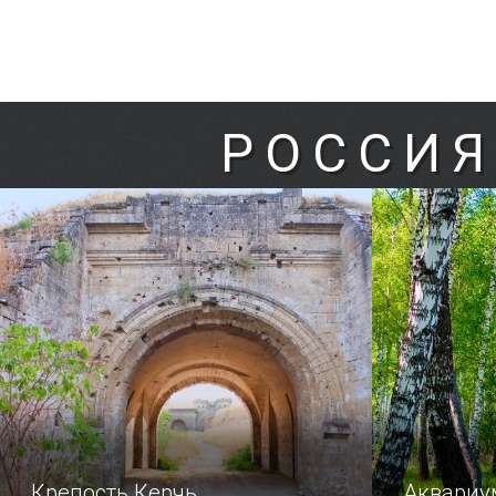
РОССИЯ
Крепость Керчь
Аквариу