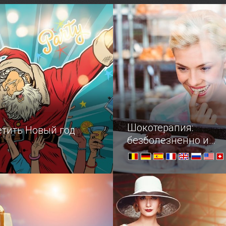
— настоящий горячий
ый фонтан был прорублен
у рядом с Саки.
Шокотерапия:
етить Новый год
безболезненно и
безгранично вкусно
ощь для тех, кто ничего
—Что вы исповедуете? — 
л.