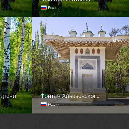
Россия
льную
В Крыму возвышается много
елиться
знаменитых гор, но лишь одна из них
ть
может носить гордое звание
колыбели планеризма, и это — Узун-
тый
Сырт, называемая чаще горой
Клементьева.
едтечи
Фонтан Айвазовского
Россия
рамов.
В Средние века Феодосия постоянно
страдала от недостачи питьевой