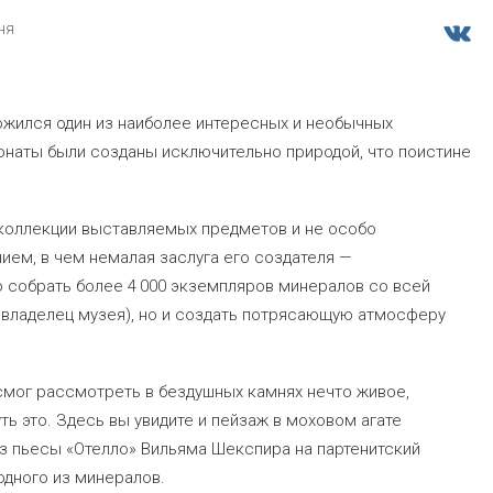
ня
ожился один из наиболее интересных и необычных
онаты были созданы исключительно природой, что поистине
коллекции выставляемых предметов и не особо
ием, в чем немалая заслуга его создателя —
о собрать более 4 000 экземпляров минералов со всей
 владелец музея), но и создать потрясающую атмосферу
смог рассмотреть в бездушных камнях нечто живое,
ь это. Здесь вы увидите и пейзаж в моховом агате
 из пьесы «Отелло» Вильяма Шекспира на партенитский
одного из минералов.