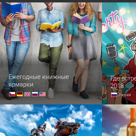
веке — построили ее в селении
организма 
Лиликозеро.
минеральн
в 1956 год
Ежегодные книжные
Где встр
ярмарки
2018
Россия
Крупнейшие ярмарки мира
Скорая пом
не придума