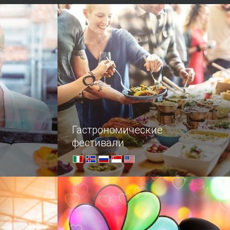
воды.
Гастрономические
фестивали
Шоколад!
Краткий гид для тех, кто любит
вкусно поесть и не стесняется
заявить об этом миру. Всех голодных
просим отойти от экрана.