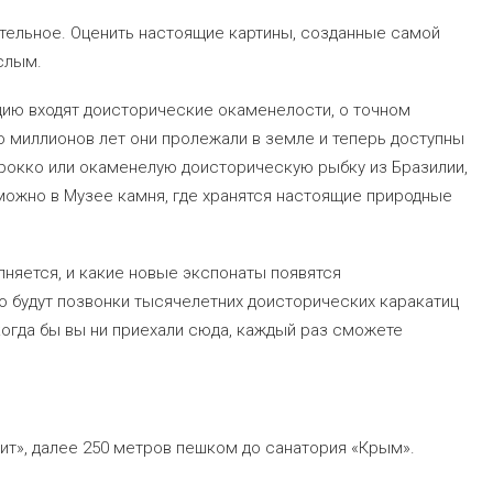
ательное. Оценить настоящие картины, созданные самой
слым.
цию входят доисторические окаменелости, о точном
 миллионов лет они пролежали в земле и теперь доступны
арокко или окаменелую доисторическую рыбку из Бразилии,
зможно в Музее камня, где хранятся настоящие природные
лняется, и какие новые экспонаты появятся
о будут позвонки тысячелетних доисторических каракатиц
когда бы вы ни приехали сюда, каждый раз сможете
ит», далее 250 метров пешком до санатория «Крым».