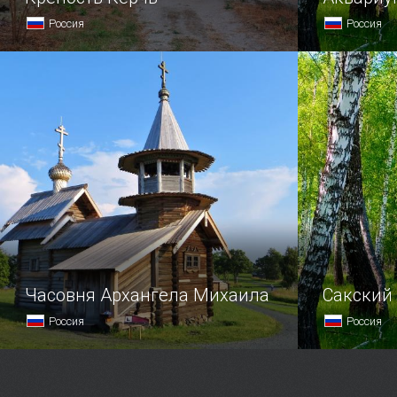
Россия
Россия
Памятник фортификационного
Вы мечтали
искусства и одна из самых значимых
на морском
оборонительных построек XIX
разноцвет
века — крепость Керчь до сих пор
подводног
волнует умы исследователей
и туристов.
Часовня Архангела Михаила
Сакский
Россия
Россия
Часовня Архангела Михаила
В недалёко
начинает свою историю в XVII
обнаружен 