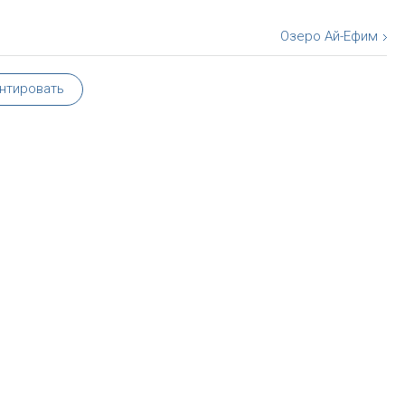
Озеро Ай-Ефим
нтировать