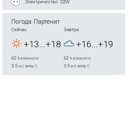
Электричество: 220V
Погода: Партенит
Сейчас
Завтра
+13...+18
+16...+19
62
62
% влажности
% влажности
3.5
3.5
м/с ветер С
м/с ветер С