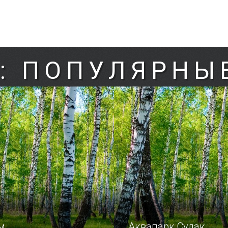
: ПОПУЛЯРНЫ
м
Аквапарк Судак