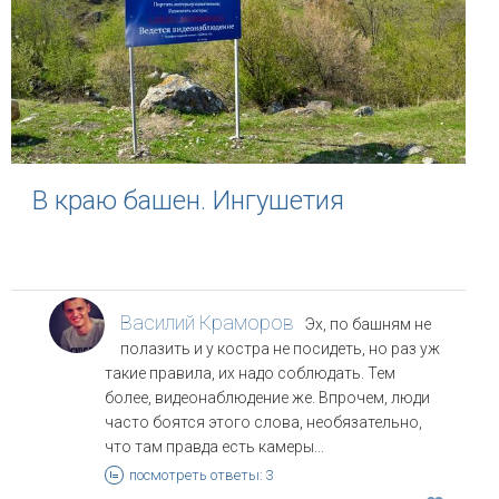
В краю башен. Ингушетия
Василий Краморов
Эх, по башням не
полазить и у костра не посидеть, но раз уж
такие правила, их надо соблюдать. Тем
более, видеонаблюдение же. Впрочем, люди
часто боятся этого слова, необязательно,
что там правда есть камеры...
посмотреть ответы: 3