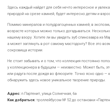
Здесь каждый найдет для себя нечто интересное и увлек
природой на срезе камней, будет интересно детям и взро
Помимо минералов и полудрагоценных камней, в экспози
возрасте которых можно только догадываться. Несколько
нашему взору. Хотите ли вы увидеть зуб спинозавра из М
а может заглянуть в рот самому мастодонту? Все это во
сокровища истории.
Не стоит забывать и о том, что коллекция постоянно попо
у коллекционера в будущем — неизвестно. Может быть, эт
или радуга после дождя во флюорите. Точно ясно одно — 
обнаружить здесь новое уникальное творение природы.
Адрес:
п.Партенит, улица Солнечная, 6а
Как добраться:
троллейбусом № 52 до остановки «Партен