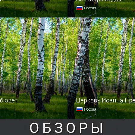
Россия
 когда-нибудь оказаться
Чтобы испытать неподде
 дне, чтобы увидеть
детскую радость и повес
ные мириады обитателей
от души, а также отдохну
о царства?
от летнего зноя, скорее
отправляйтесь в знамени
Судакский аквапарк!
 бювет
Церковь Иоанна Пр
Россия
ОБЗОРЫ
м XX веке учеными был
Крым — поистине земля х
новый источник сил для