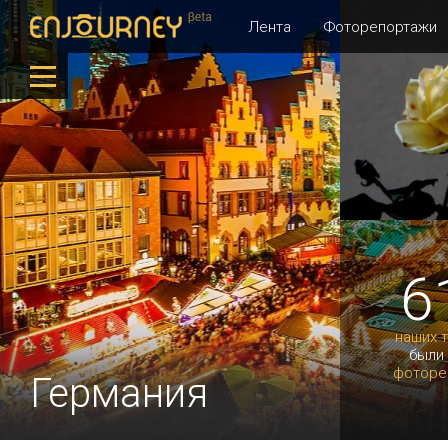
Лента
Фоторепортажи
6
наших 
были
фоторе
Германия