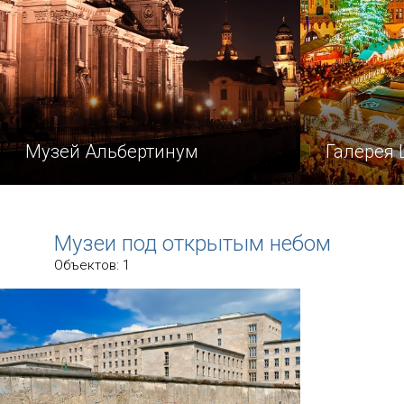
Музей Альбертинум
Галерея
Имя Альбертинум в Дрездене носят
Галерея Ши
сразу два примечательных объекта.
сравнитель
Музеи под открытым небом
зал, котор
Объектов: 1
посетителей
с первых л
прочное ме
Запа…