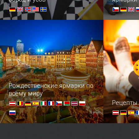
Настоящие произведения искусства
Крупнейшие
из бороды и лихо закрученные усы –
чего только не увидишь на этом
чемпионате!
Рождественские ярмарки по
всему миру
Рецепты
В преддверии праздников,
Осенний ма
насладитесь нашей подборкой
настроения