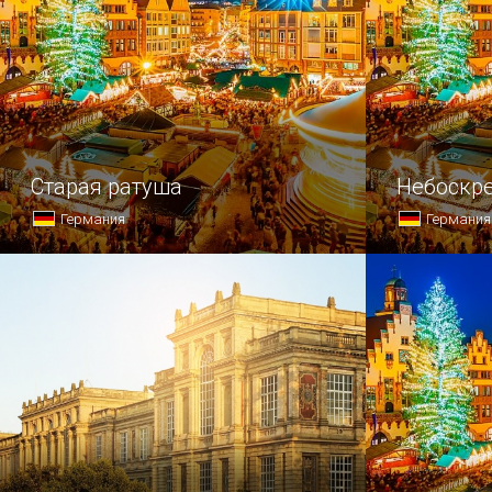
Старая ратуша
Небоскр
Германия
Германия
Старая ратуша — не только одно
У многих л
из самых красивых, но и, пожалуй,
ассоциируе
самое известное здание Бонна.
коттеджами
например, 
старинных 