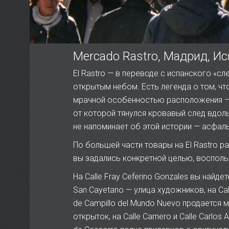
Mercado Rastro, Мадрид, И
El Rastro — в переводе с испанского «с
открытым небом. Есть легенда о том, чт
мрачной особенностью расположения — 
от которой тянулся кровавый след вдоль 
не напоминает об этой истории — асфал
По большей части товары на El Rastro р
вы задались конкретной целью, восполь
На Calle Fray Ceferino Gonzales вы найд
San Cayetano — улица художников, на Call
de Campillo del Mundo Nuevo продается
открыток, на Calle Carnero и Calle Carlos