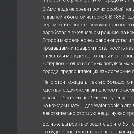
В Амстердаме среди прочих особой попу
с давней и богатой историей. В 1882 го
переместить всех еврейских торговцев 
заработал в ежедневном режиме, за ис
Второй мировой войны район опустел и 
продавцами и товаром и стал носить наз
стекаться молодежь, которая и спрово
Ватерлоо — одно из самых популярных м
города, предпочитающих атмосферные л
Чего стоит ожидать, так это большого 
одежды, редких компакт-дисков и экзем
и разнообразных необычных сувениров. Ч
на каждом шагу — для Waterlooplein это
действительно стоящую вещь, нужно пр
Если же вы все-таки решите во что бы т
то будете рады узнать, что на площади