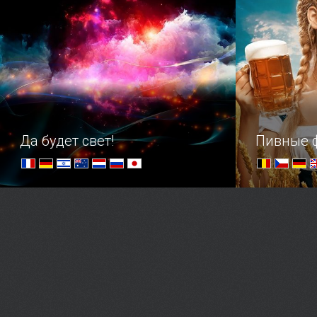
атмосферу
отправитьс
любимых с
Да будет свет!
Пивные 
Погружение в световую феерию
Пивные гур
объединяйт