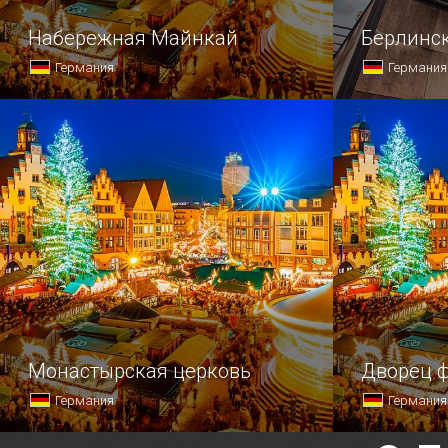
Набережная Майнкай
Берлинс
Германия
Германия
Вдоль северного берега Майна
В любое вр
во Франкфурте, в историческом
точке Берли
центре — Старом городе —
взором все
протянулась набережная Майнкай.
знаменитая
Монастырская церковь
Дворец 
Германия
Германия