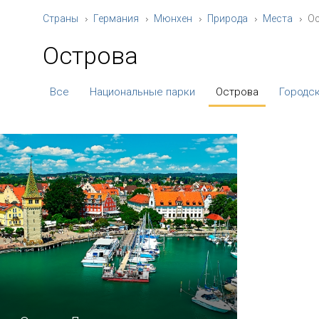
Страны
Германия
Мюнхен
Природа
Места
О
Острова
Все
Национальные парки
Острова
Городск