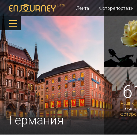
Лента
Фоторепортажи
6
наших 
были
фоторе
Германия