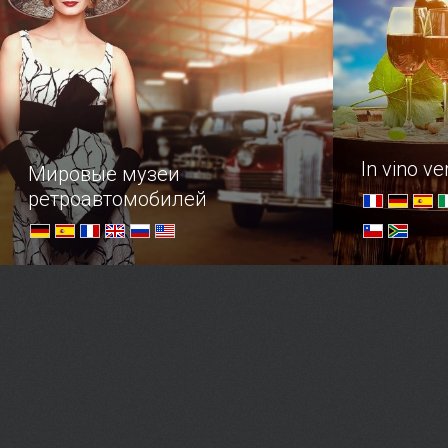
In vino ver
Мировые музеи
ретроавтомобилей
Список популярных музеев
Обзор стра
старинных авто по всему миру
заслуживш
гастрономи
любви.