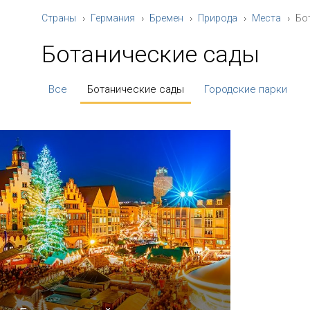
Страны
Германия
Бремен
Природа
Места
Бо
Ботанические сады
Все
Ботанические сады
Городские парки