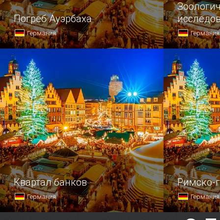
Зоологич
Погреб Ауэрбаха
исследо
Александ
Германия
Германия
«Погреб Ауэрбах» — это самое
Немецкий у
популярное место трапезы в городе.
с раннего 
исследован
Квартал банков
Римско-
Германия
Германия