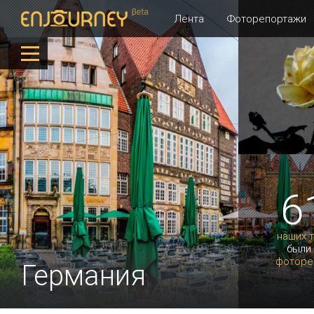
Лента
Фоторепортажи
6
наших 
были
фоторе
Германия