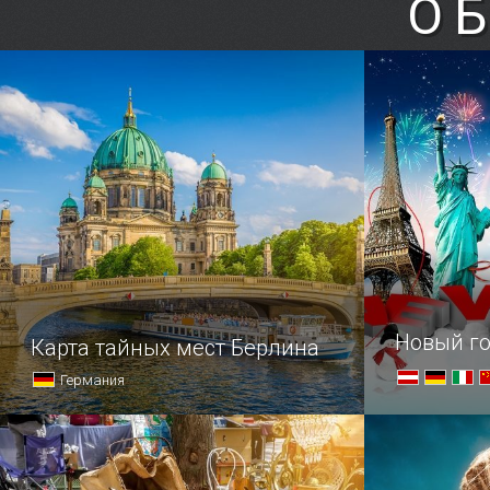
О
Поклонники спортивных игр,
посетившие Кёльн, по достоинству
оценят одну из немногочисленных
достопримечательностей в этой
области — стадион «Рейн Энерги»,
способный одновременно вместить
в себя более …
Новый го
Карта тайных мест Берлина
Германия
Такой разный Берлин
Празднован
Рождества 