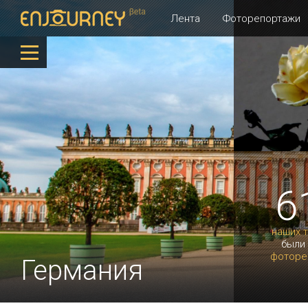
Лента
Фоторепортажи
6
наших 
были
фоторе
Германия