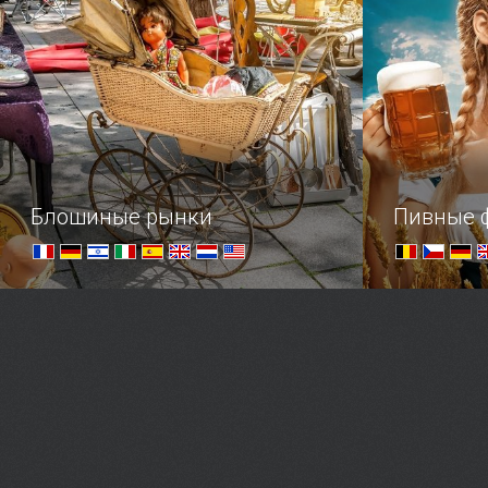
Блошиные рынки
Пивные 
В погоне за антиквариатом
Пивные гур
объединяйт