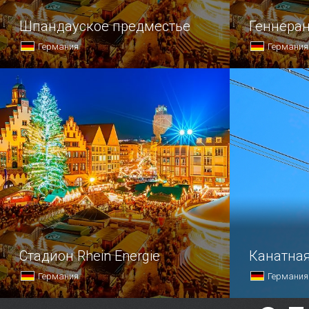
Шпандауское предместье
Геннера
Германия
Германия
Столица Германии — один
Парк Генне
из старейших немецких городов,
понравится
целые районы которого были стерты
ведь здесь
с лица земли во время
восхитител
бомбардировок.
вкус.
Стадион Rhein Energie
Канатная
Германия
Германия