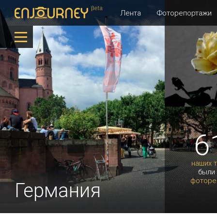
Лента
Фоторепортажи
6
наших 
были
фоторе
Германия