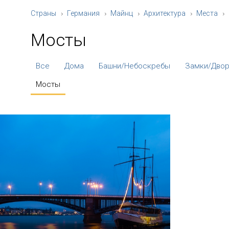
Страны
Германия
Майнц
Архитектура
Места
Мосты
Все
Дома
Башни/Небоскребы
Замки/Двор
Мосты