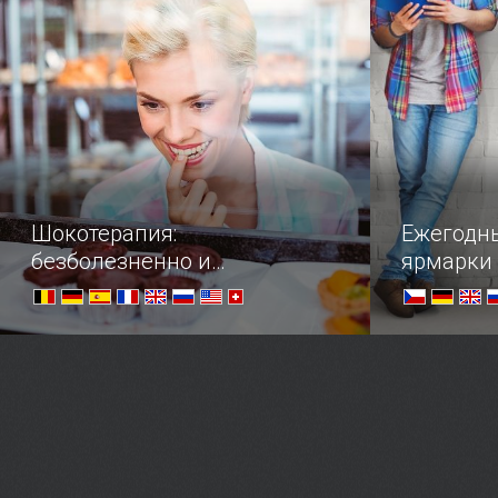
насладитесь нашей подборкой
старинных 
самых нарядных ярмарок.
Шокотерапия:
Ежегодн
безболезненно и
ярмарки
безгранично вкусно
—Что вы исповедуете? — Шоколад!
Крупнейшие