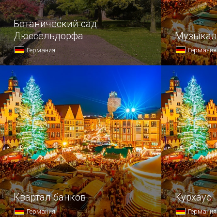
Ботанический сад
Дюссельдорфа
Музыкал
Германия
Германия
Ботанический сад является одним
Если вы хот
из излюбленных мест отдыха
музыкальны
горожан и гостей города.
всего озаб
билетов за
практическ
Квартал банков
Курхаус
Германия
Германия