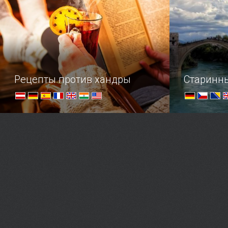
магнитиков? В помощь
путешественнику наш обзор
полезных подарков из Европы.
Рецепты против хандры
Старинн
Осенний мастер-класс по поднятию
Шедевры ар
настроения
богатой ис
видами на о