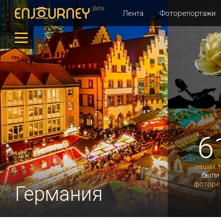
Лента
Фоторепортажи
6
наших 
были
фоторе
Германия