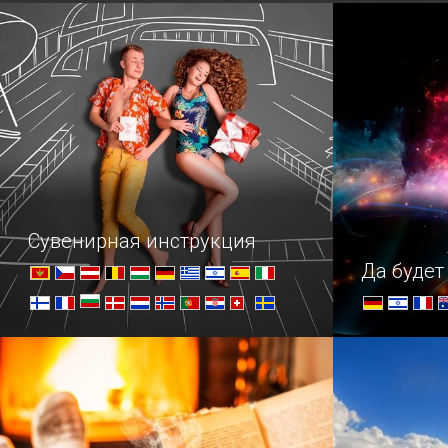
самой необычной святыней Берлина
Крестителя
хотя бы потому, что она
представляет собой руины.
Сувенирная инструкция
Да будет 
Когда мы приезжаем в новую
Погружени
страну, перед нами часто встает
извечный вопрос: что увезти с собой
на память, кроме банальных