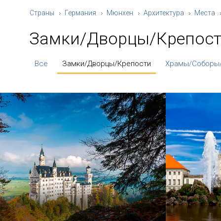
Страны
Германия
Мюнхен
Архитектура
Места
Замки/Дворцы/Крепос
Все
Замки/Дворцы/Крепости
Храмы/Соборы