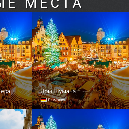
ЫЕ МЕСТА
нера
Дом Шумана
Германия
ть все
В Лейпциге проживало немало
й Греции?
талантливых людей.