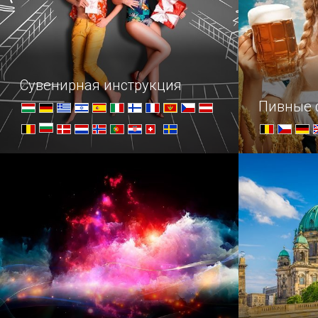
Сувенирная инструкция
Пивные 
Когда мы приезжаем в новую
Пивные гур
страну, перед нами часто встает
объединяйт
извечный вопрос: что увезти с собой
на память, кроме банальных
магнитиков? В помощь
путешественнику наш обзор
полезных подарков из Европы.