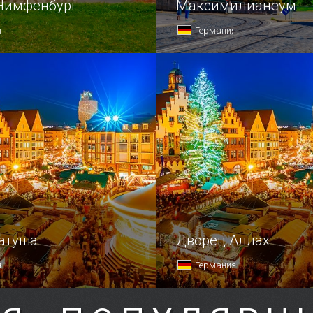
Нимфенбург
Максимилианеум
я
Германия
ратуша
Дворец Аллах
я
Германия