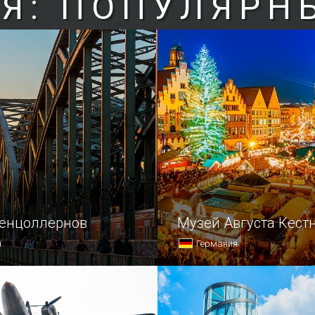
Я: ПОПУЛЯРН
генцоллернов
Музей Августа Кест
я
Германия
ьн богат
Посетить Ганновер и узна
чательностями, одной
о Древнем Риме и Древне