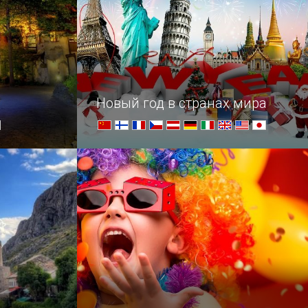
и
Новый год в странах мира
рки
Празднование Нового года и
ться в
Рождества по всему свету
ероев