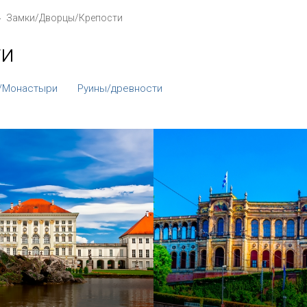
Замки/Дворцы/Крепости
ти
/Монастыри
Руины/древности