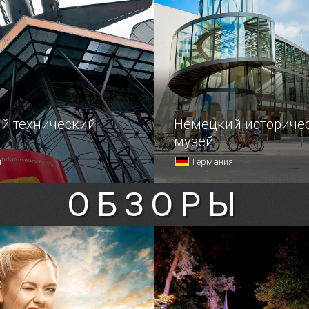
 является мост
рнов, надежно стоящий
м благодаря множеству
диненных друг с другом
рок.
й технический
Немецкий историче
музей
я
Германия
ОБЗОРЫ
тали от походов
Если вы интересуетесь ис
 музеям, отправляйтесь
хотите побольше узнать
самых увлекательных
о посещаемой стране, то 
культурных учреждений —
побывать в Немецком ис
ехнический музей.
музее в Берлине.