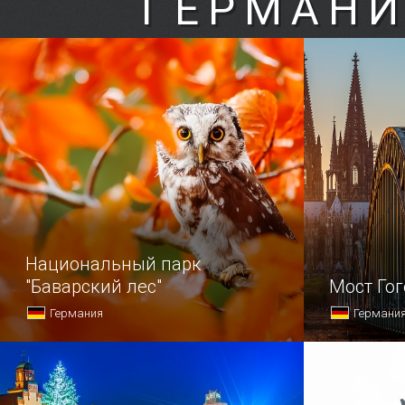
ГЕРМАНИ
Национальный парк
"Баварский лес"
Мост Го
Германия
Германи
165 километров от Мюнхена — это
Старый Кёл
совсем немного.
достоприме