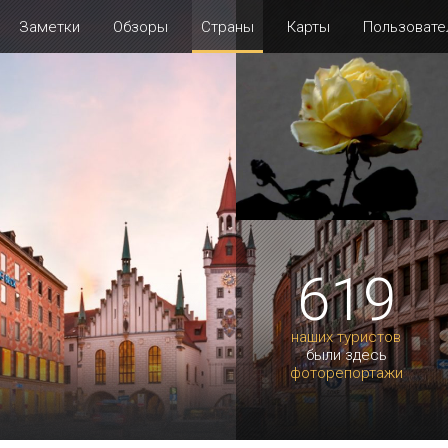
Заметки
Обзоры
Страны
Карты
Пользовате
619
наших туристов
были здесь
фоторепортажи