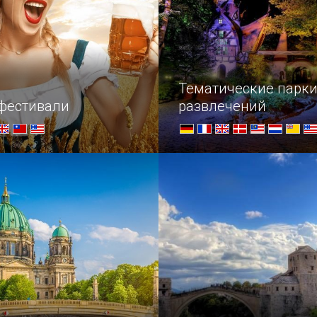
Тематические парк
фестивали
развлечений
маны всех стран,
Посетите удивительные па
есь!
развлечений, чтобы окуну
атмосферу волшебства и
отправиться по следам г
любимых сказок