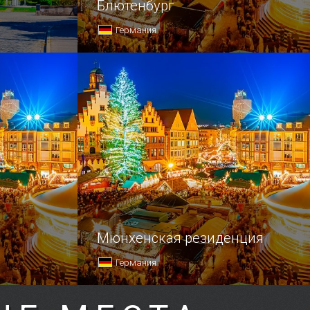
Блютенбург
Германия
Мюнхенская резиденция
Германия