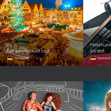
из которых
Гогенцолле
над Рейно
крепко сое
стальных а
Немецки
Ботанический сад
музей
Германия
Германи
Оказаться в зеленом оазисе
Если вы ус
в центре Бремена предлагает
по обычным
Ботанический сад.
в одно из 
столичных 
Немецкий т