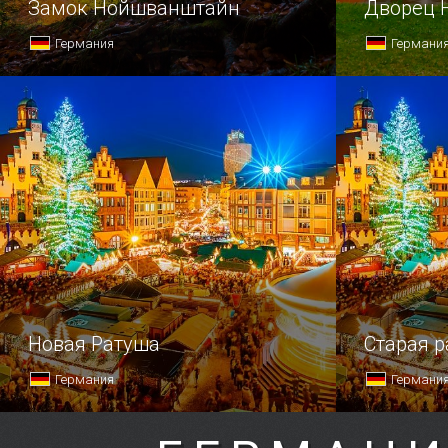
Замок Нойшванштайн
Дворец 
Германия
Германи
Новая Ратуша
Старая 
Германия
Германи