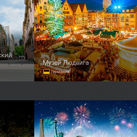
ский
Музей Людвига
Германия
торией или
Если, будучи в Кёльне, вы увидите
большое серое здание необычной
стоит
формы, на серебристом фасаде
торическом
которого темными буквами написано
Museum Ludwig, значит, перед
вашими глазами расположился один
из крупней…