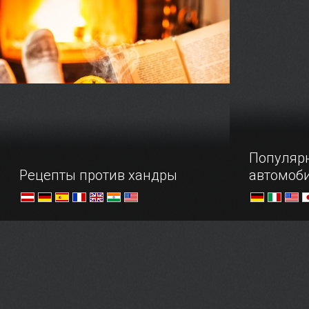
собой музе
посвящена 
режима.
Популяр
Рецепты против хандры
автомоб
Осенний мастер-класс по поднятию
Проследить
настроения
авто от вы
производит
глазами ун
почувствов