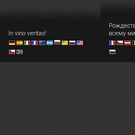
гонщиком —
знаменитых
где все эт
Рождест
In vino veritas!
всему м
Обзор стран-виноделов,
В преддвер
заслуживших мировое
насладитес
гастрономическое признание в
самых наря
любви.