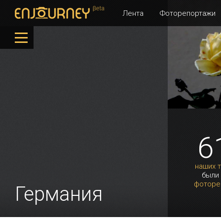
Лента
Фоторепортажи
6
наших 
были
фоторе
Германия