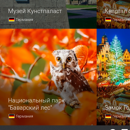
Музей Кунстпаласт
Квартал 
Германия
Германия
В известнейший дюссельдорфский
Квартал ба
Музей Кунстпаласт (в пер.
заставит в
так, будто 
не в Токио,
ведь здесь
на квадрат
явно пре…
Национальный парк
"Баварский лес"
Замок Го
Германия
Германия