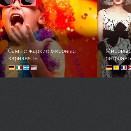
самых наря
Самые жаркие мировые
Мировые
карнавалы
ретроав
Получить бурю эмоций,
Список поп
полюбоваться на красочные
старинных 
парады, окунуться в самобытные
традиции народов мира и даже
поучаствовать в праздничных
шествиях можно, посетив один из
карнавалов, которые проходят в