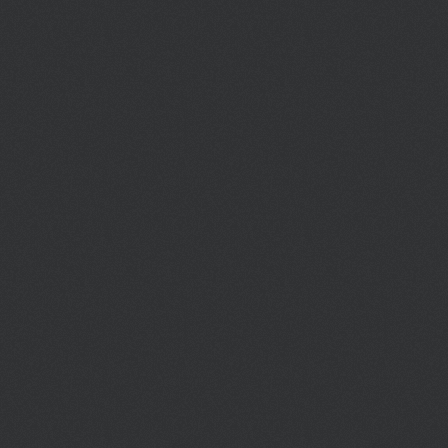
разных уголках нашей планеты,
поэтому дерзайте!