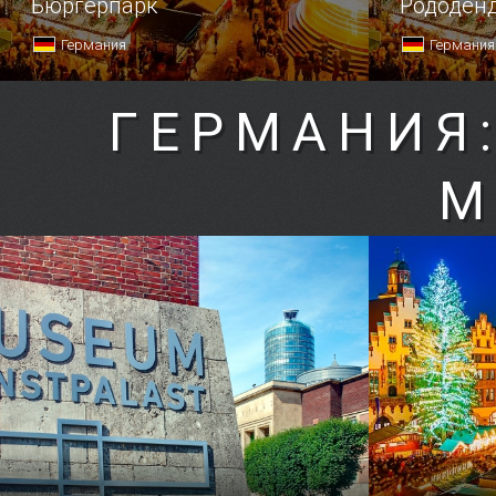
Бюргерпарк
Рододен
Германия
Германия
ГЕРМАНИЯ
М