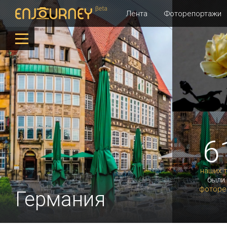
Лента
Фоторепортажи
6
наших 
были
фоторе
Германия