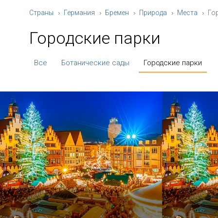
Страны
Германия
Бремен
Природа
Места
Го
Городские парки
Все
Ботанические сады
Городские парки