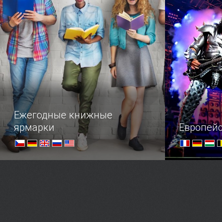
Получить бурю эмоций,
Настоящие 
полюбоваться на красочные
из бороды 
парады, окунуться в самобытные
чего тольк
традиции народов мира и даже
чемпионате
поучаствовать в праздничных
шествиях можно, посетив один из
карнавалов, которые проходят в
разных уголках нашей планеты,
поэтому дерзайте!
Ежегодные книжные
ярмарки
Европейс
Крупнейшие ярмарки мира
Большое пу
рока