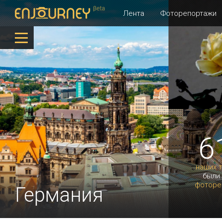
Лента
Фоторепортажи
6
наших 
были
фоторе
Германия