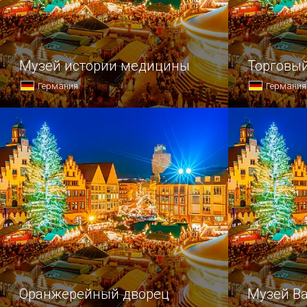
Музей истории медицины
Торговый
Германия
Германия
Если вас привлекает всё, что
Опытного п
связано с врачеванием, или же
в Дрезден 
вы имеете непосредственное
не только 
отношение к этой науке, то вам
на природн
стоит побывать в одном из самых
посетить му
впечатляющих медицинских музеев
насладитьс
мира, находящемся в…
достоприме
Оранжерейный дворец
Музей В