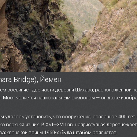
ara Bridge), Йемен
ем соединяет две части деревни Шихара, расположенной на
ны. Мост является национальным символом — он даже изобр
удалось установить, что сооружение, созданное 400 лет н
ко верхняя из них.
В XVI—XVII вв.
неприступная деревня-кре
 гражданской войны 1960-х была штабом роялистов.