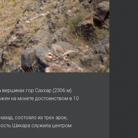
 вершинах гор Саххар (2306 м)
ажен на монете достоинством в 10
азад, состояло из трех арок,
пость Шихара служила центром