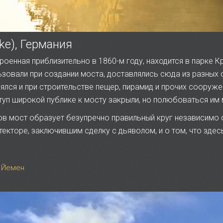
ke), Германия
оенная приблизительно в 1860-м году, находится в парке К
ьзовали при создании моста, доставлялись сюда из разных
нялся и при строительстве пещер, пирамид и прочих сооруж
уп широкой публике к мосту закрыли, но полюбоваться им 
в мост образует безупречно правильный круг независимо от
екторе, заключившим сделку с дьяволом, и о том, что здесь
, Йемен