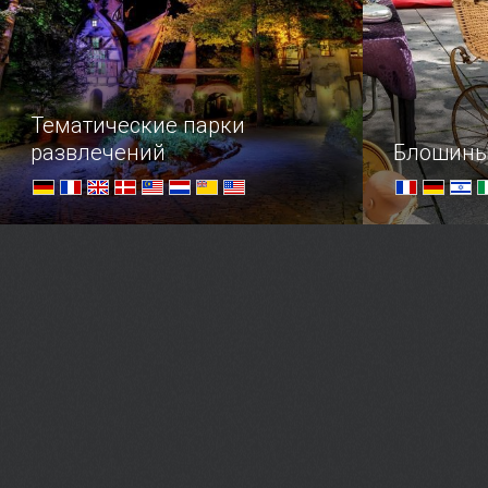
путешественнику наш обзор
шествиях м
полезных подарков из Европы.
карнавалов
разных уго
поэтому де
Тематические парки
развлечений
Блошины
Посетите удивительные парки
В погоне з
развлечений, чтобы окунуться в
атмосферу волшебства и
отправиться по следам героев
любимых сказок