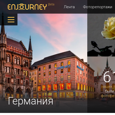
Лента
Фоторепортажи
6
наших 
были
фоторе
Германия