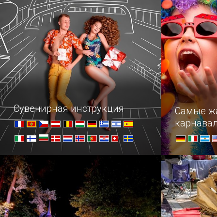
раздроблен
земли прави
граф, коро
великое мн
Сувенирная инструкция
Самые ж
карнава
Когда мы приезжаем в новую
Получить б
страну, перед нами часто встает
полюбовать
извечный вопрос: что увезти с собой
парады, ок
на память, кроме банальных
традиции н
магнитиков? В помощь
поучаствов