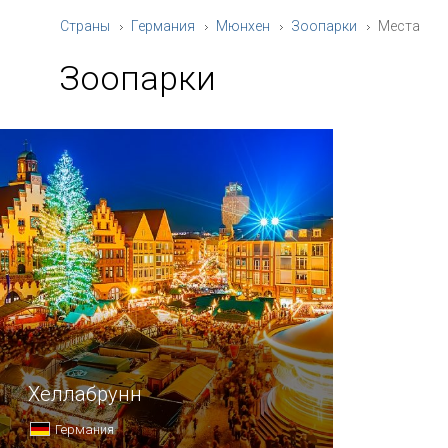
Страны
Германия
Мюнхен
Зоопарки
Места
Зоопарки
Хеллабрунн
Германия