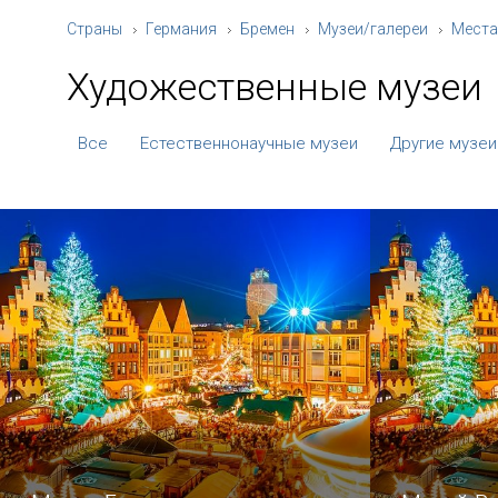
Страны
Германия
Бремен
Музеи/галереи
Места
Художественные музеи
Все
Естественнонаучные музеи
Другие музеи