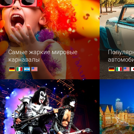
и меценат.
на квадрат
явно пре…
Самые жаркие мировые
Популяр
карнавалы
автомоб
Получить бурю эмоций,
Проследить
полюбоваться на красочные
авто от вы
парады, окунуться в самобытные
производит
традиции народов мира и даже
глазами ун
поучаствовать в праздничных
почувствов
шествиях можно, посетив один из
гонщиком —
карнавалов, которые проходят в
знаменитых