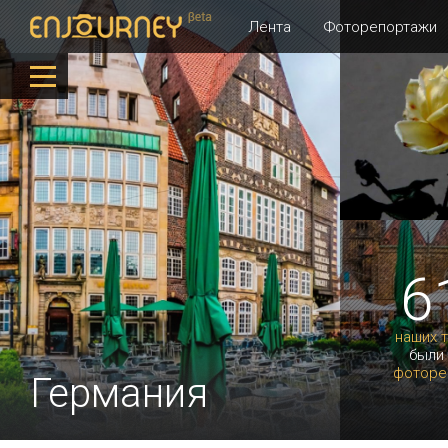
Лента
Фоторепортажи
6
наших 
были
фоторе
Германия