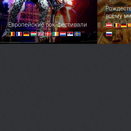
разных уголках нашей планеты,
где все эт
Рождест
поэтому дерзайте!
всему м
Европейские рок-фестивали
Большое путешествие для ценителей
В преддвер
рока
насладитес
самых наря