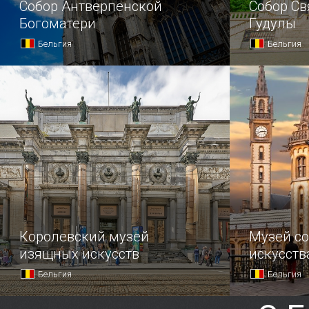
Собор Антверпенской
Собор Св
Богоматери
Гудулы
Бельгия
Бельгия
Самым красочным и любимым
Одним из с
местными храмом города является
готической
кафедральный собор Антверпенской
является с
Богоматери, заложенный еще в XIV
и Гудулы ил
веке, и до сих пор считающийся
Мишель-э-
незавершенным.
Королевский музей
Музей с
изящных искусств
искусств
Бельгия
Бельгия