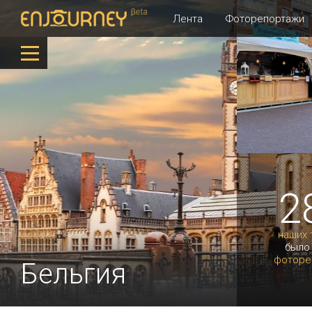
Лента
Фоторепортажи
2
наших 
было
фоторе
Бельгия