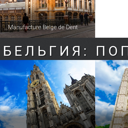
Manufacture Belge de Dent
Путешествие — это всегда здорово.
БЕЛЬГИЯ: ПО