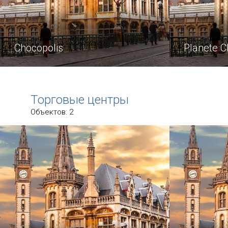
Chocopolis
Planete C
Бельгийский шоколад — мечта всех
В самом це
сладкоежек.
столицы, н
Торговые центры
есть магаз
Объектов: 2
оформлены 
коричневог