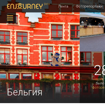
Лента
Фоторепортажи
2
наших 
было
фоторе
Бельгия