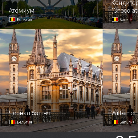
Кондитер
Атомиум
(Chocolat
Бельгия
Бельгия
Красноречивым символом научно-
Когда кто-
технического прогресса можно
что первым
считать более чем на сотню метров
возвышающийся над Брюсселем
Атомиум — гигантское сооружение,
повторяющее конфигурацию
кристаллической реш…
Черная башня
Wittamer
Бельгия
Бельгия