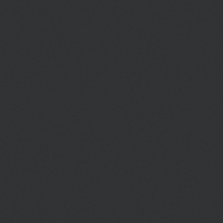
извечный вопрос: что увезти с собой
на память, кроме банальных
магнитиков? В помощь
путешественнику наш обзор
полезных подарков из Европы.