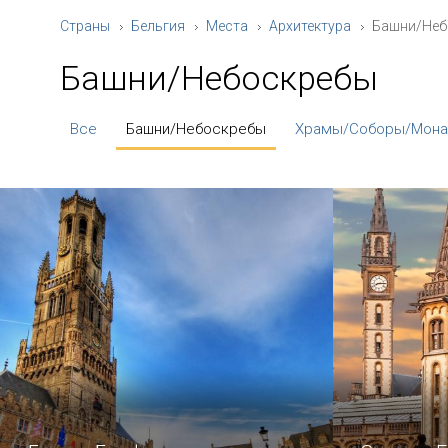
Страны
Бельгия
Места
Архитектура
Башни/Неб
Башни/Небоскребы
Все
Башни/Небоскребы
Храмы/Соборы/Мона