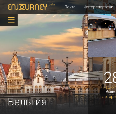
Лента
Фоторепортажи
2
наших 
было
фоторе
Бельгия