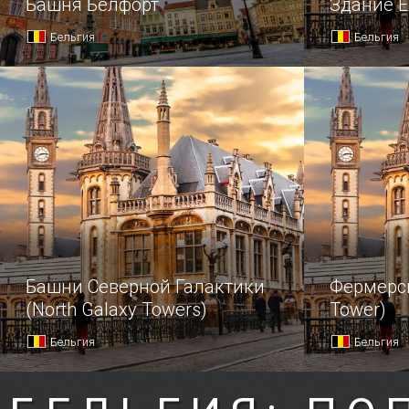
Башня Белфорт
Здание 
Бельгия
Бельгия
Башни Северной Галактики
Фермерск
(North Galaxy Towers)
Tower)
Бельгия
Бельгия