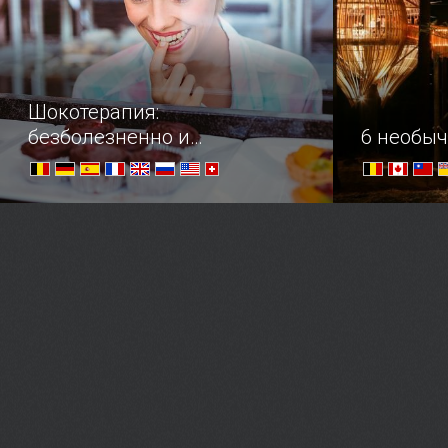
Шокотерапия:
безболезненно и
6 необыч
безгранично вкусно
—Что вы исповедуете? — Шоколад!
Пообедать 
на высоте 
вниманию р