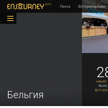
Лента
Фоторепортажи
2
наших 
было
фоторе
Бельгия