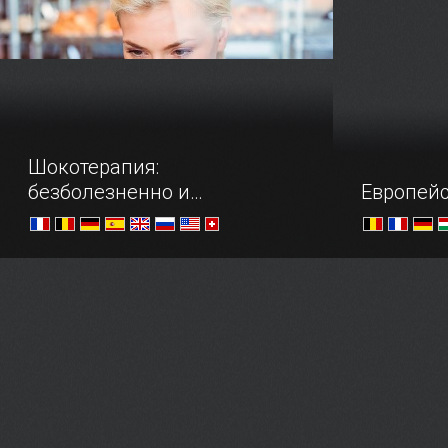
Шокотерапия:
безболезненно и
Европейс
безгранично вкусно
—Что вы исповедуете? — Шоколад!
Большое пу
рока