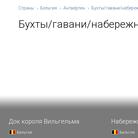
Страны
Бельгия
Антверпен
Бухты/гавани/набере
Бухты/гавани/набереж
Док короля Вильгельма
Набереж
Бельгия
Бельгия