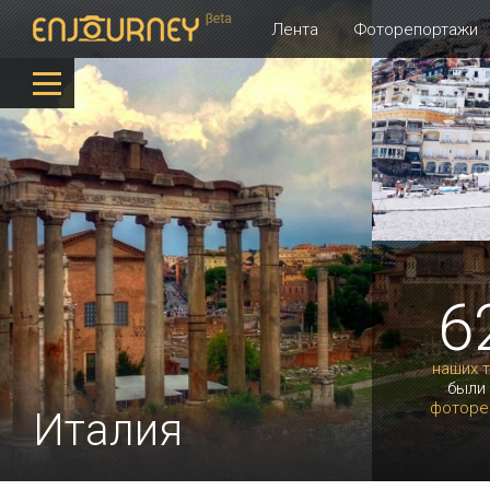
Лента
Фоторепортажи
6
наших 
были
фоторе
Италия