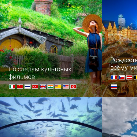
по 1569 гг.
Рождест
всему м
По следам культовых
фильмов
Cегодня почувствовать себя героем
В преддвер
блокбастера может каждый. Для
насладитес
неисправимых путешественников-
самых наря
киноманов подборка самых
знаменитых «декораций».