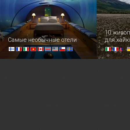
10 живо
Самые необычные отели
для хайк
Отдохнуть от суеты городов, от
Захватыва
потоков машин, шума, стресса и от
нетронутой
себя самого можно в необычных и
собой. Хай
комфортабельных отелях в разных
путешестви
частях света. Не забудьте только
с туристич
забронировать понравившееся
совсем нал
местечко заранее!
маршрута.