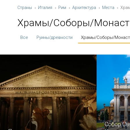
Страны
Италия
Рим
Архитектура
Места
Хра
Храмы/Соборы/Монас
Все
Руины/древности
Храмы/Соборы/Монас
Собор Св