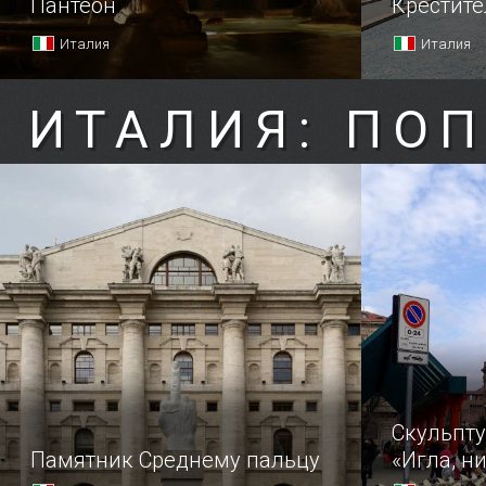
Пантеон
Крестите
холме
Италия
Италия
ИТАЛИЯ: ПО
Скульпт
Памятник Среднему пальцу
«Игла, ни