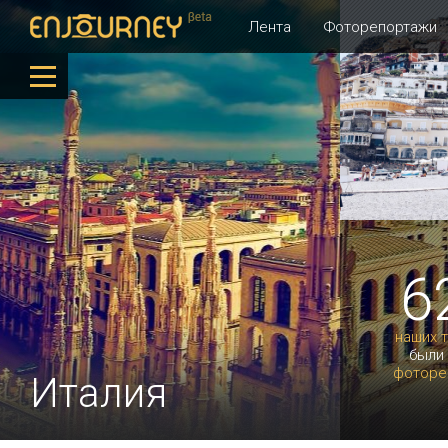
Лента
Фоторепортажи
6
наших 
были
фоторе
Италия