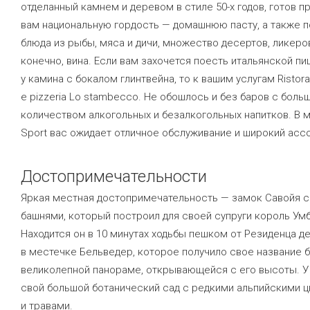
отделанный камнем и деревом в стиле 50-х годов, готов 
вам национальную гордость — домашнюю пасту, а также п
блюда из рыбы, мяса и дичи, множество десертов, ликеров
конечно, вина. Если вам захочется поесть итальянской пи
у камина с бокалом глинтвейна, то к вашим услугам Ristora
e pizzeria Lo stambecco. Не обошлось и без баров с боль
количеством алкогольных и безалкогольных напитков. В 
Sport вас ожидает отличное обслуживание и широкий асс
Достопримечательности
Яркая местная достопримечательность — замок Савойя с
башнями, который построил для своей супруги король Умб
Находится он в 10 минутах ходьбы пешком от Резиденца де
в местечке Бельведер, которое получило свое название 
великолепной панораме, открывающейся с его высоты. У
свой большой ботанический сад с редкими альпийскими 
и травами.