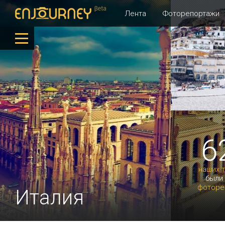
Лента
Фоторепортажи
6
наших 
были
фоторе
Италия