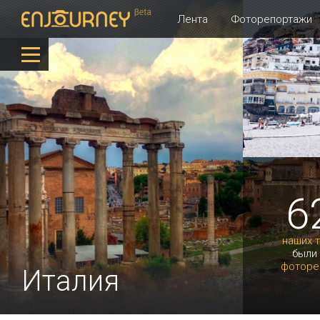
Лента
Фоторепортажи
6
наших 
были
фоторе
Италия