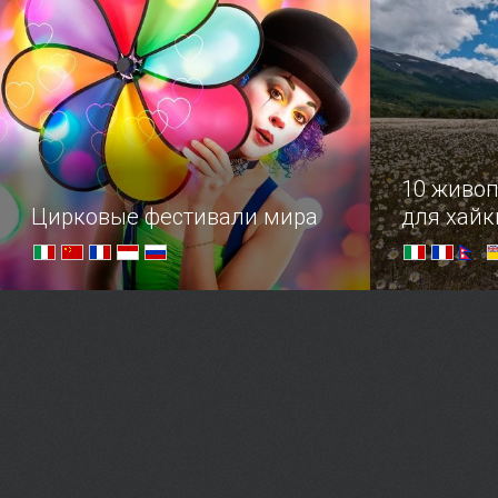
гастрономическое признание в
спешкой, м
любви.
растворитьс
своего плен
какую сторо
10 живо
Цирковые фестивали мира
для хайк
Поклонникам цирка посвящается –
Захватыва
мировые эпицентры любимого
нетронутой
всеми искусства.
собой. Хай
путешестви
с туристич
совсем нал
маршрута.