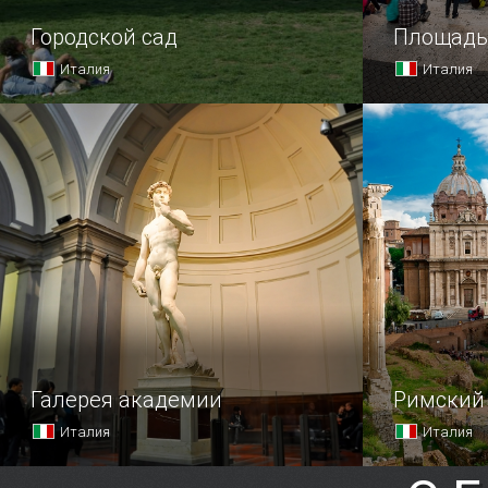
Городской сад
Площадь
Италия
Италия
Самый старейший городской парк
Центральна
Европы был основан в 1797 году
достоприме
по велению Габсбургов,
трудно обо
управлявших в городе в то время.
нарядна и э
Галерея академии
Римский
Италия
Италия