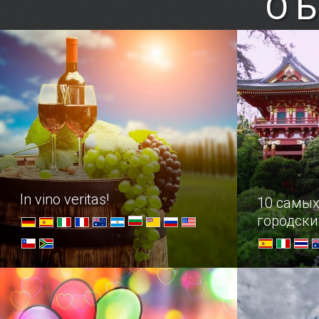
О
Академия искусств Флоренции
(Accademia di Belle Arti), основанная
в 15 веке, стала одной из первых,
если не самой первой школой
живописи в Европе.
In vino veritas!
10 самых
городски
Обзор стран-виноделов,
Каменные д
заслуживших мировое
огнями, зву