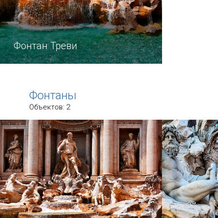
Фонтан Треви
Местом встреч жителей и гостей
Рима является фонтан Треви,
Фонтаны
который одновременно служит еще
Объектов: 2
и фасадом Palazzo Poli.