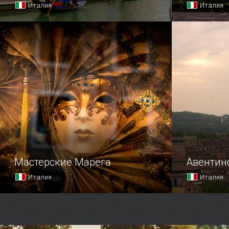
Италия
Италия
Вилла Фарн
в особняке
по проекту
Мастерские Марега
Авентин
Италия
Италия
Вероятно, 
в Риме — з