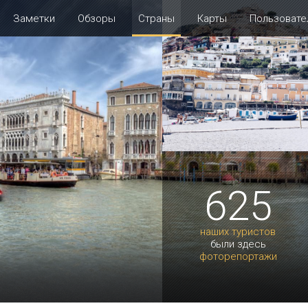
Заметки
Обзоры
Страны
Карты
Пользовате
625
наших туристов
были здесь
фоторепортажи