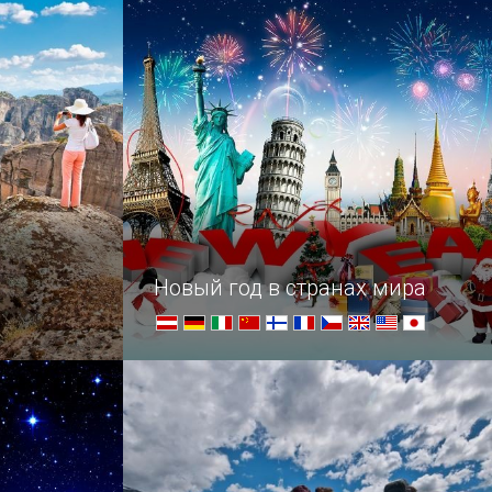
который одновременно служит еще
и фасадом Palazzo Poli.
Новый год в странах мира
ля стойких
Празднование Нового года и
одоступные
Рождества по всему свету