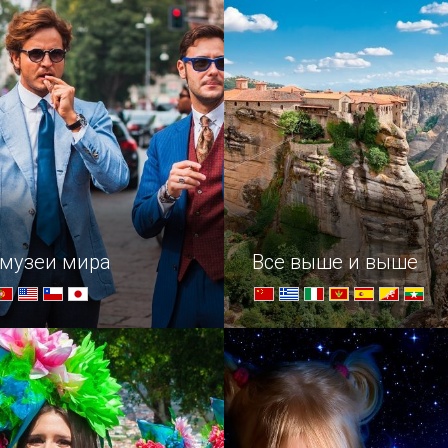
й южный из семи.
музеи мира
Все выше и выше
егда так, будто за вами
Достопримечательности д
мужчин," - советовал
и упорных – самые трудн
а Рента. А в чем ходили
храмы в мире.
чки в разные эпохи,