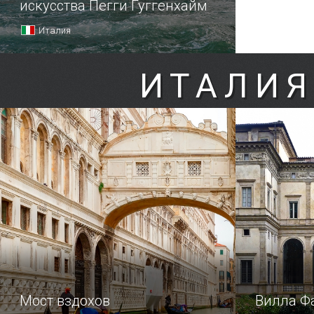
искусства Пегги Гуггенхайм
Италия
ИТАЛИЯ
Мост вздохов
Вилла Ф