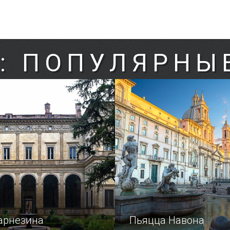
: ПОПУЛЯРНЫ
арнезина
Пьяцца Навона