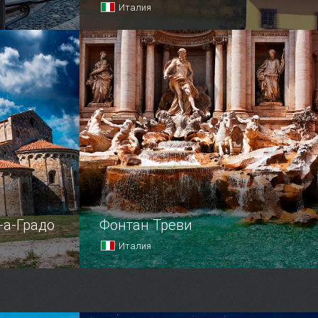
Италия
Мост Понте Веккью тремя своими
каменными арками соединяет берега
реки Арно в самом узком месте.
-а-Градо
Фонтан Треви
Италия
Местом встреч жителей и гостей
Рима является фонтан Треви,