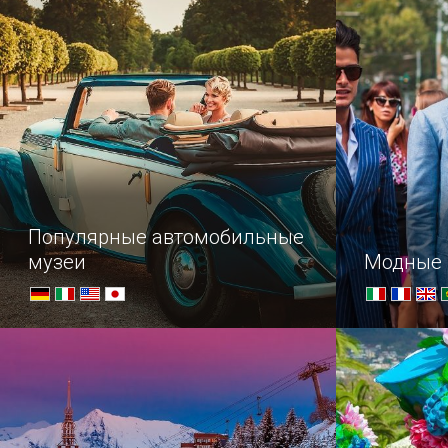
холм, самы
Популярные автомобильные
музеи
Модные 
Проследить историю модернизации
"Ходите вс
авто от выдающихся
идут трое 
производителей, увидеть своими
Оскар де л
глазами уникальные модели и
модные шту