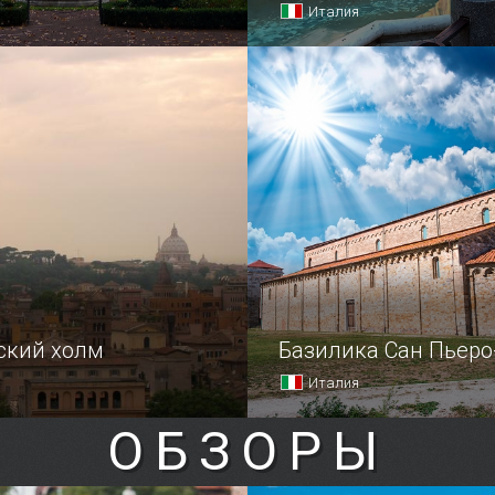
Италия
езина располагается
 XVI века, построенном
 Бальдассаре Перуцци.
ский холм
Базилика Сан Пьеро
Италия
ОБЗОРЫ
самое романтичное место
наменитый Авентинский