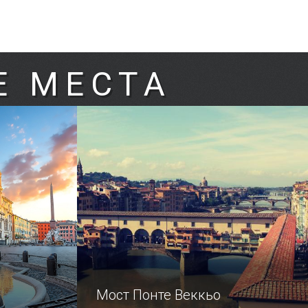
Е МЕСТА
Мост Понте Веккьо