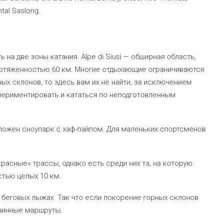
tal Saslong.
а две зоны катания. Alpe di Siusi — обширная область,
отяженностью 60 км. Многие отдыхающие ограничиваются
ых склонов, то здесь вам их не найти, за исключением
периментировать и кататься по неподготовленным
положен сноупарк с хаф-пайпом. Для маленьких спортсменов
красные» трассы, однако есть среди них та, на которую
стью целых 10 км.
 беговых лыжах. Так что если покорение горных склонов
внинные маршруты.