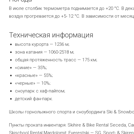
В июле столбик термометра поднимается до +20 °C. В дека
воздух прогревается до +5- 12 °C. В зависимости от меся
Техническая информация
высота курорта — 1236 м;
зона катания — 1060-2518 м;
общая протяженность трасс — 175 км;
«синие» — 35%;
«красные» — 55%;
«черные» — 10%;
сноупарк с хаф-пайпом;
детский фан-парк.
Школы горнолыжного спорта и сноубординга Ski & Snowboar
Пункты проката инвентаря: Skihire & Bike Rental Seceda, Carlo’
Skischool Rental Mardolomit, Everestski — SG, Sport- & Skiren