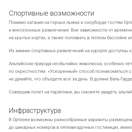
Спортивные возможности
Помимо катания на горных лыжах и сноуборде гостям Орт
и внесезонные развлечения. Вне зависимости от времени
на крытых кортах, а также поплавать в теплом бассейне ил
Из зимних спортивных развлечений на курорте доступны к
Альпийская природа необычайно живописна, особенно ле
по окрестностям. «Ускоренный» способ познакомиться с 
не думайте, что объедете все за день. В долине Валь-Гард
Совершив полет на параплане, вы сможете увидеть альпи
Инфраструктура
В Ортизеи возможны разнообразные варианты размещения 
до шикарных номеров в пятизвездочных гостиницах, име