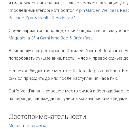
и гидромассажные ванны, а также предоставляющие услуг
Кпоследнейкатегорииотносятся
Alpin Garden Wellness Reso
Balance Spa & Health Residenz 5*
.
Среди вариантов попроще, отличающихся высоким уровне
Magdalena 3*
и
Garni Irma Bed & Breakfast
.
В числе лучших ресторанов Ортизеи Gourmet-Restaurant A
попробовать лучшие вина, пасты, мясо и превосходные де
Неплохое бюджетное место — Ristorante pizzeria Erica. В
смысл приходить до или после наступления часа пик.
Caffe Val d’Anna — хорошее место зимой и бесподобное л
на веранде, наслаждаясь чудесными альпийскими видами.
Достопримечательности
Museum Gherdëina