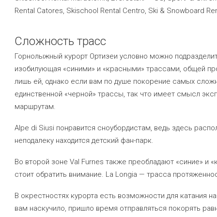
Rental Catores, Skischool Rental Centro, Ski & Snowboard Ren
Сложность трасс
Горнолыжный курорт Ортизеи условно можно подразделить н
изобилующая «синими» и «красными» трассами, общей пр
лишь ей, однако если вам по душе покорение самых сложн
единственной «черной» трассы, так что имеет смысл экс
маршрутам.
Alpe di Siusi понравится сноубордистам, ведь здесь рас
неподалеку находится детский фан-парк.
Во второй зоне Val Furnes также преобладают «синие» и «
стоит обратить внимание. La Longia — трасса протяженно
В окрестностях курорта есть возможности для катания на
вам наскучило, пришло время отправляться покорять ра