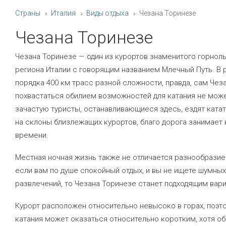
Страны
Италия
Виды отдыха
Чезана Торинезе
Чезана Торинезе
Чезана Торинезе — один из курортов знаменитого горнол
региона Италии с говорящим названием Млечный Путь. В 
порядка 400 км трасс разной сложности, правда, сам Чез
похвастаться обилием возможностей для катания не може
зачастую туристы, останавливающиеся здесь, ездят ката
на склоны близлежащих курортов, благо дорога занимает
времени.
Местная ночная жизнь также не отличается разнообразие
если вам по душе спокойный отдых, и вы не ищете шумных
развлечений, то Чезана Торинезе станет подходящим вар
Курорт расположен относительно невысоко в горах, поэт
катания может оказаться относительно коротким, хотя о