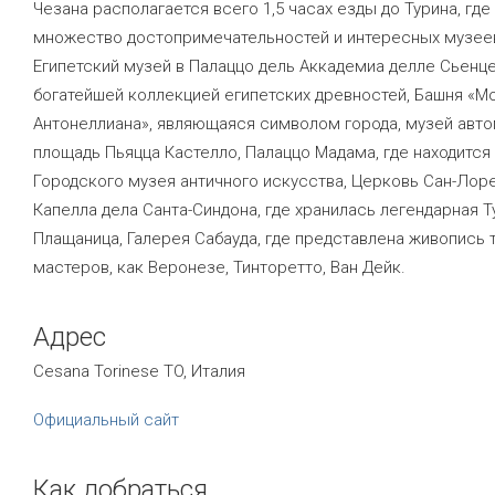
Чезана располагается всего 1,5 часах езды до Турина, где
множество достопримечательностей и интересных музее
Египетский музей в Палаццо дель Аккадемиа делле Сьенце
богатейшей коллекцией египетских древностей, Башня «М
Антонеллиана», являющаяся символом города, музей авто
площадь Пьяцца Кастелло, Палаццо Мадама, где находится
Городского музея античного искусства, Церковь Сан-Лор
Капелла дела Санта-Синдона, где хранилась легендарная 
Плащаница, Галерея Сабауда, где представлена живопись 
мастеров, как Веронезе, Тинторетто, Ван Дейк.
Адрес
Cesana Torinese TO, Италия
Официальный сайт
Как добраться