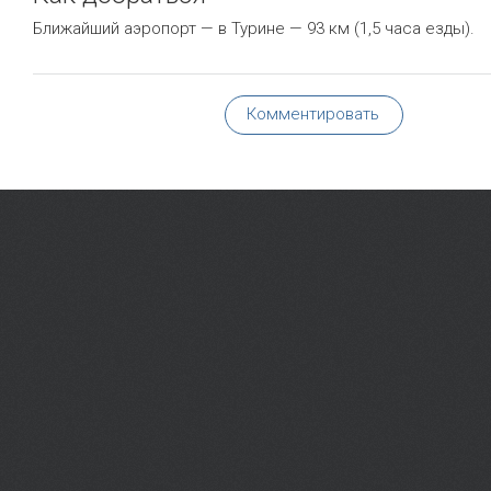
Ближайший аэропорт — в Турине — 93 км (1,5 часа езды).
Комментировать