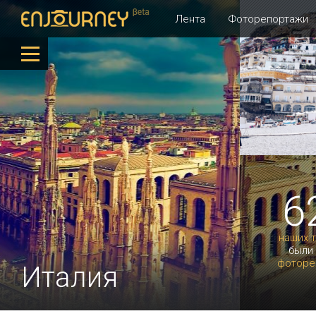
Лента
Фоторепортажи
6
наших 
были
фоторе
Италия