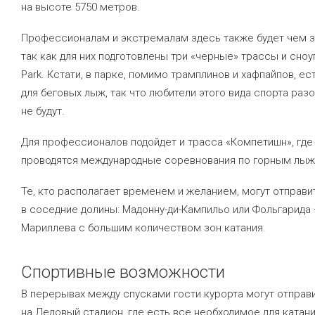
на высоте 5750 метров.
Профессионалам и экстремалам здесь также будет чем з
так как для них подготовлены три «черные» трассы и сноу
Park. Кстати, в парке, помимо трамплинов и хафпайпов, ест
для беговых лыж, так что любители этого вида спорта ра
не будут.
Для профессионалов подойдет и трасса «Компетишн», где
проводятся международные соревнования по горным лыж
Те, кто располагает временем и желанием, могут отправи
в соседние долины: Мадонну-ди-Кампильо или Фольгарида
Мариллева с большим количеством зон катания.
Спортивные возможности
В перерывах между спусками гости курорта могут отправ
на Ледовый стадион, где есть все необходимое для катан