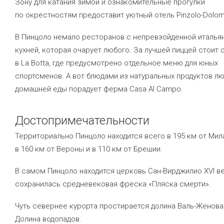
Зону для катания зимой и ознакомительные прогулки
по окрестностям предоставит уютный отель Pinzolo-Dolomit
В Пинцоло немало ресторанов с непревзойденной италья
кухней, которая очарует любого. За лучшей пиццей стоит 
в La Botta, где предусмотрено отдельное меню для юных
спортсменов. А вот блюдами из натуральных продуктов л
домашней еды порадует ферма Casa Al Campo.
Достопримечательности
Территориально Пинцоло находится всего в 195 км от Мил
в 160 км от Вероны и в 110 км от Брешии.
В самом Пинцоло находится церковь Сан-Вирджилио XVI ве
сохранилась средневековая фреска «Пляска смерти».
Чуть севернее курорта простирается долина Валь-Женова,
Долина водопадов.