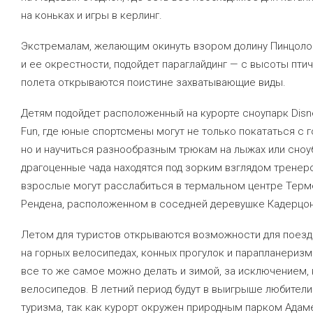
на коньках и игры в керлинг.
Экстремалам, желающим окинуть взором долину Пинцоло
и ее окрестности, подойдет параглайдинг — с высоты пти
полета открываются поистине захватывающие виды.
Детям подойдет расположенный на курорте сноупарк Disn
Fun, где юные спортсмены могут не только покататься с г
но и научиться разнообразным трюкам на лыжах или сноу
драгоценные чада находятся под зорким взглядом тренеро
взрослые могут расслабиться в термальном центре Терм
Рендена, расположенном в соседней деревушке Кадерцон
Летом для туристов открываются возможности для поезд
на горных велосипедах, конных прогулок и парапланеризм
все то же самое можно делать и зимой, за исключением, 
велосипедов. В летний период будут в выигрыше любител
туризма, так как курорт окружен природным парком Адам