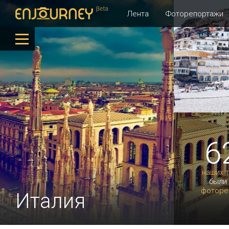
Лента
Фоторепортажи
6
наших 
были
фоторе
Италия