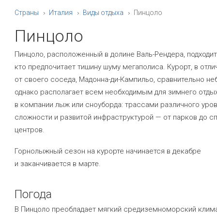
Страны
Италия
Виды отдыха
Пинцоло
Пинцоло
Пинцоло, расположенный в долине Валь-Рендера, подходит 
кто предпочитает тишину шуму мегаполиса. Курорт, в отли
от своего соседа, Мадонна-ди-Кампильо, сравнительно не
однако располагает всем необходимым для зимнего отды
в компании лыж или сноуборда: трассами различного уро
сложности и развитой инфраструктурой — от парков до с
центров.
Горнолыжный сезон на курорте начинается в декабре
и заканчивается в марте.
Погода
В Пинцоло преобладает мягкий средиземноморский клима