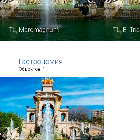
ТЦ Maremagnum
ТЦ El Tri
Торговый центр Maremagnum
На площади
называют одним из главных
сердце Бар
Гастрономия
в Барселоне.
торговый цен
Объектов: 1