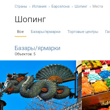
Страны
Испания
Барселона
Шопинг
Места
Шопинг
Все
Базары/ярмарки
Торговые центры
Га
Базары/ярмарки
Объектов: 5