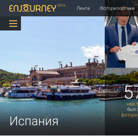
Лента
Фоторепортажи
5
наш 
был 
фоторе
Испания