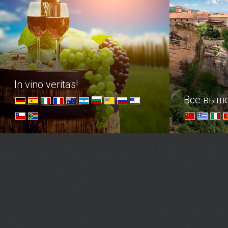
его творение можно с
уверенностью назвать шедевром
архитектурной мысли. Выдумщик и
фантазер любую свою работу
награждал неповторимыми
элементами, при этом оставаясь
верным себе.
In vino veritas!
Все выш
Обзор стран-виноделов,
Достоприме
заслуживших мировое
и упорных 
гастрономическое признание в
храмы в ми
любви.