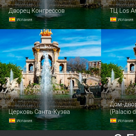
Дворец Конгрессов
ТЦ Los A
Испания
Испания
«Место встречи изменить нельзя» —
На улице А
именно так считают организаторы
Севильи ра
многих конференций, семинаров
молл город
и творческих встреч в Валенсии.
Дом-двор
Церковь Санта-Куэва
(Palacio 
Испания
Испания