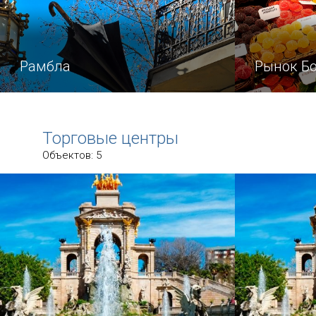
Рамбла
Рынок Б
Улица Les Rambles (в буквальном
Легендарны
переводе: «бульвары»)
на бульвар
Торговые центры
образовалась в 1766 году, когда
место в Ба
Объектов: 5
решено было увеличить территорию
которое нел
Барселоны.