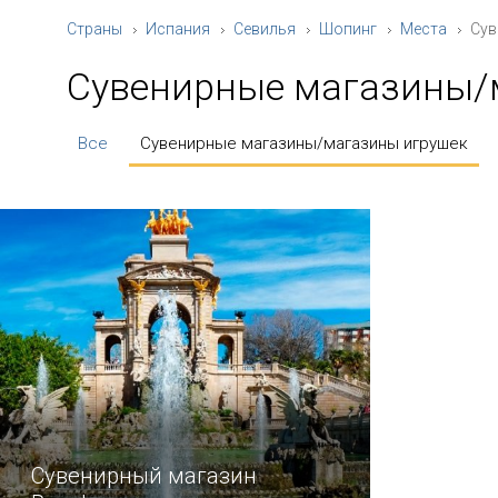
Страны
Испания
Севилья
Шопинг
Места
Сув
Сувенирные магазины/
Все
Сувенирные магазины/магазины игрушек
Сувенирный магазин