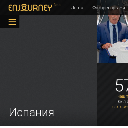
Лента
Фоторепортажи
5
наш 
был 
фоторе
Испания