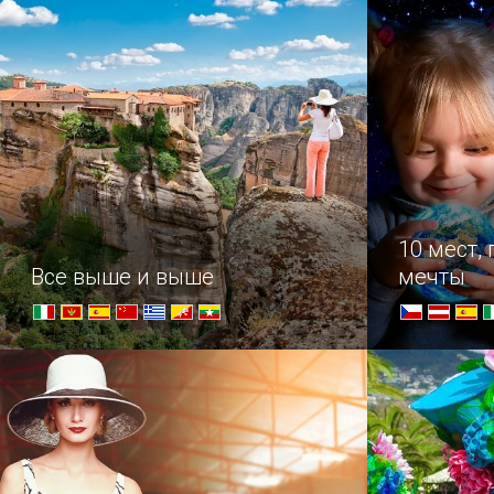
база, кото
необходимо
занятий во
10 мест,
Все выше и выше
мечты
Достопримечательности для стойких
Подборка о
и упорных – самые труднодоступные
путешестве
храмы в мире.
загадывают